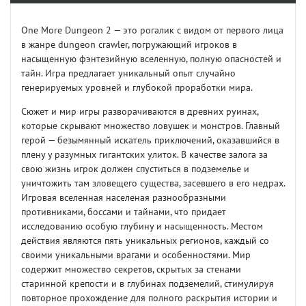
One More Dungeon 2 — это рогалик с видом от первого лица
в жанре dungeon crawler, погружающий игроков в
насыщенную фэнтезийную вселенную, полную опасностей и
тайн. Игра предлагает уникальный опыт случайно
генерируемых уровней и глубокой проработки мира.
Сюжет и мир игры разворачиваются в древних руинах,
которые скрывают множество ловушек и монстров. Главный
герой — безымянный искатель приключений, оказавшийся в
плену у разумных гигантских улиток. В качестве залога за
свою жизнь игрок должен спуститься в подземелье и
уничтожить там зловещего существа, засевшего в его недрах.
Игровая вселенная населеная разнообразными
противниками, боссами и тайнами, что придает
исследованию особую глубину и насыщенность. Местом
действия являются пять уникальных регионов, каждый со
своими уникальными врагами и особенностями. Мир
содержит множество секретов, скрытых за стенами
старинной крепости и в глубинах подземелий, стимулируя
повторное прохождение для полного раскрытия истории и