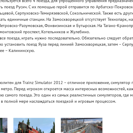
пользуется всего 4 поезда, для упрощенного управления предназначе
сть поезд Русич. С их помощью герой отправится по Арбатско-Покровск
ьцевой, Серпуховско-Темирязевской, Сокольнической. Также есть други
вать единичные станции. На Замоскворецкой отсутствует Технопарк, н
етровско-Разумовская, Фонвизинская и Бутырская. На Тагано-Краноп
монтовский проспект, Котельников и Жулебино.
все поезда, играть нужно последовательно. Обязательно следует обра
о установить поезд Яуза перед линией Замоскворецкая, затем – Серп
Рейтинг
нее – Калининскую.
3
/ 5.0
65 ГБ
ELDEN RING ДОПОЛНЕНИЕ
EL
SHADOW OF THE ERDTREE
SH
литен для Trainz Simulator 2012 – отличное приложение, симулятор 
 метро. Перед игроком откроется масса интересных возможностей, ка
ю самого поезда. Это один из самых реалистичных симуляторов, где м
 в полной мере наслаждаться поездкой и игровым процессом.