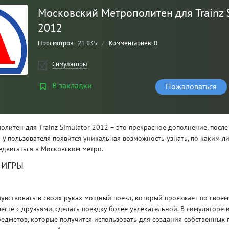
Московский Метрополитен для Trainz 
2012
Просмотров:
21 635
/
Комментариев:
0
Симуляторы
В закладки
Пожаловаться
литен для Trainz Simulator 2012 – это прекрасное дополнение, после
Рейтинг
 у пользователя появится уникальная возможность узнать, по каким л
3
/ 5.0
едвигаться в Московском метро.
 ИГРЫ
CLAIR OBSCUR: EXPEDITION 33 НА
CLA
РУССКОМ НА ПК
РУ
увствовать в своих руках мощный поезд, который проезжает по своем
есте с друзьями, сделать поездку более увлекательной. В симуляторе
едметов, которые получится использовать для создания собственных 