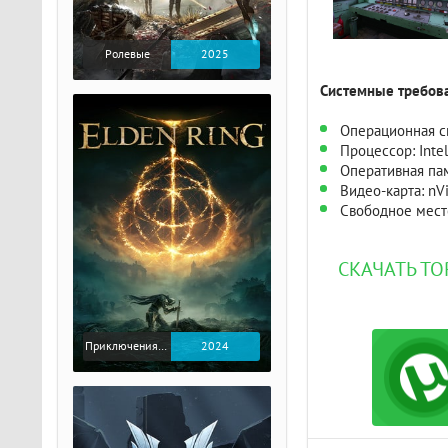
Ролевые
2025
Системные требова
Операционная си
Процессор: Inte
Оперативная пам
Видео-карта: nVi
Свободное место
СКАЧАТЬ Т
Приключения / Экшен / Ролевые
2024