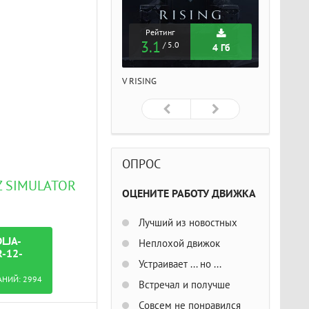
Рейтинг
Рейтинг
Рейтин
3.1
3.1
3.1
/ 5.0
/ 5.0
/ 5
4 Гб
4 Гб
ISING
V RISING
V RISING
ОПРОС
 SIMULATOR
ОЦЕНИТЕ РАБОТУ ДВИЖКА
Лучший из новостных
LJA-
Неплохой движок
-12-
Устраивает ... но ...
АНИЙ:
2994
Встречал и получше
Совсем не понравился