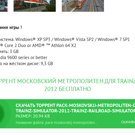
Рейтинг
3.1
/ 5.0
4 Гб
ния игры !
V RISING
V R
стема: Windows® XP SP3 / Windows® Vista SP2 / Windows® 7 SP1
l® Core 2 Duo or AMD® ™ Athlon 64 X2
ять: 3 GB
dia 9600 series or better
 на жёстком диске: 9,3 GB
ОРРЕНТ МОСКОВСКИЙ МЕТРОПОЛИТЕН ДЛЯ TRAINZ
2012 БЕСПЛАТНО
СКАЧАТЬ
ТОРРЕНТ
PACK-MOSKOVSKIJ-METROPOLITEN-D
TRAINZ-SIMULATOR-2012-TRAINZ-RAILROAD-SIMULATOR
RUS.TORRENT
РАЗМЕР: 20.94 KB
СКАЧИВ
Название файла: pack-moskovskij-metropoliten-dlja-trainz-simulator-2012-trainz-railroad-simulator-12-rus.torrent