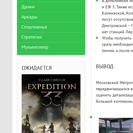
В дополнении ис
Драки
и ЕЖ 3. Также е
Калиниской, Кол
Аркады
могут отсутство
Дмитровской – П
Спортивные
нет станций Лер
Стратегии
Чтобы получить 
сразу необходим
Мультиплеер
линию, а после 
ВЫВОД
ОЖИДАЕТСЯ
Московский Метропо
передвигающихся в
оценить детализаци
большой компании,