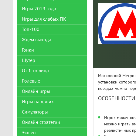
Игры 2019 года
Игры для слабых ПК
Топ-100
Ждем выхода
Гонки
Шутер
От 1-го лица
Московский Метропо
Ролевые
установки которого
поездах можно пер
Онлайн игры
ОСОБЕННОСТИ
Игры на двоих
Симуляторы
Игрок может поч
Онлайн стратегии
можно играть вм
реалистичных пр
Экшен