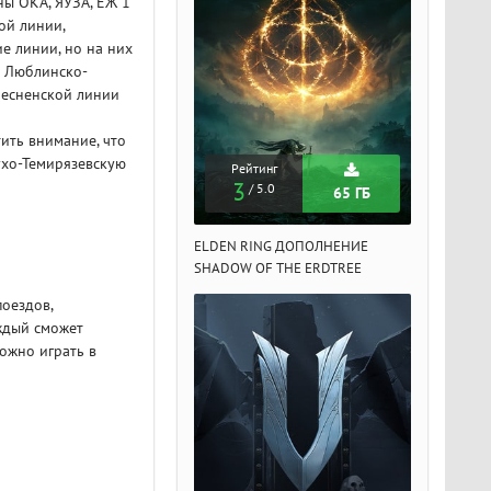
ны ОКА, ЯУЗА, ЕЖ 1
ой линии,
е линии, но на них
а Люблинско-
ресненской линии
тить внимание, что
ухо-Темирязевскую
Рейтинг
Рейтинг
Рейтин
3
3
3
/ 5.0
/ 5.0
/ 5.
65 ГБ
65 ГБ
DEN RING ДОПОЛНЕНИЕ
ELDEN RING ДОПОЛНЕНИЕ
ELDEN RIN
ADOW OF THE ERDTREE
SHADOW OF THE ERDTREE
SHADOW OF 
поездов,
ждый сможет
ожно играть в