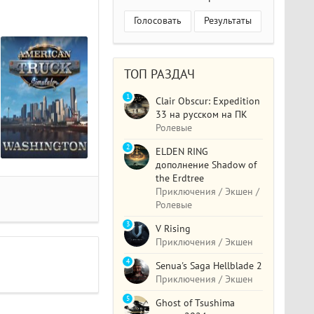
Голосовать
Результаты
ТОП РАЗДАЧ
1
Clair Obscur: Expedition
33 на русском на ПК
Ролевые
2
ELDEN RING
дополнение Shadow of
the Erdtree
Приключения / Экшен /
Ролевые
3
V Rising
Приключения / Экшен
4
Senua's Saga Hellblade 2
Приключения / Экшен
5
Ghost of Tsushima