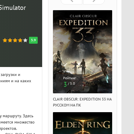
Simulator
3.9
 загрузки и
Рейтинг
Рейтинг
Рейтин
иниям и на каких
3
3
3
/ 5.0
/ 5.0
/ 5.
IR OBSCUR: EXPEDITION 33 НА
CLAIR OBSCUR: EXPEDITION 33 НА
CLAIR OBSCU
ССКОМ НА ПК
РУССКОМ НА ПК
РУССКОМ НА
у маршруту. Здесь
 имеется множество
проектов.