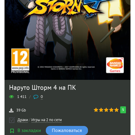
Наруто Шторм 4 на ПК
1 411
/
0
5
39 Gb
Драки
/
Игры на 2 по сети
В закладки
Пожаловаться