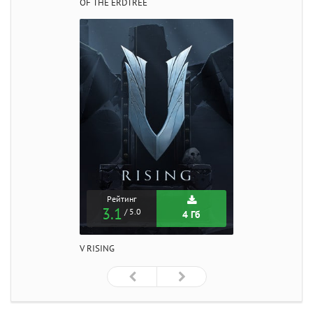
OF THE ERDTREE
Рейтинг
3.1
/ 5.0
4 Гб
V RISING