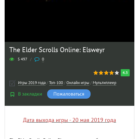
The Elder Scrolls Online: Elsweyr
5 497
/
0
4.3
Игры 2019 года
/
Топ-100
/
Онлайн игры
/
Мультиплеер
В закладки
Пожаловаться
Дата выхода игры - 20 мая 2019 года