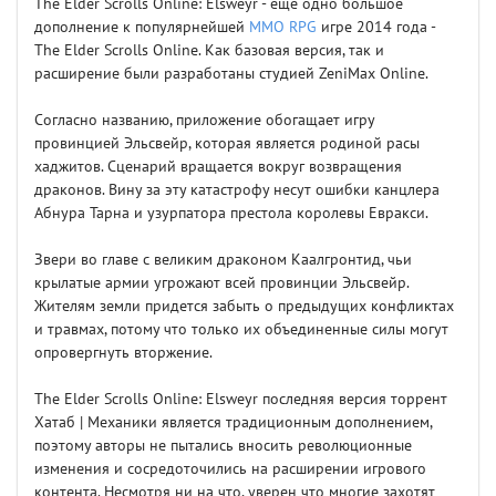
The Elder Scrolls Online: Elsweyr - еще одно большое
дополнение к популярнейшей
MMO
RPG
игре 2014 года -
The Elder Scrolls Online. Как базовая версия, так и
расширение были разработаны студией ZeniMax Online.
Согласно названию, приложение обогащает игру
провинцией Эльсвейр, которая является родиной расы
хаджитов. Сценарий вращается вокруг возвращения
драконов. Вину за эту катастрофу несут ошибки канцлера
Абнура Тарна и узурпатора престола королевы Евракси.
Звери во главе с великим драконом Каалгронтид, чьи
крылатые армии угрожают всей провинции Эльсвейр.
Жителям земли придется забыть о предыдущих конфликтах
и травмах, потому что только их объединенные силы могут
опровергнуть вторжение.
The Elder Scrolls Online: Elsweyr последняя версия торрент
Хатаб | Механики является традиционным дополнением,
поэтому авторы не пытались вносить революционные
изменения и сосредоточились на расширении игрового
контента. Несмотря ни на что, уверен что многие захотят