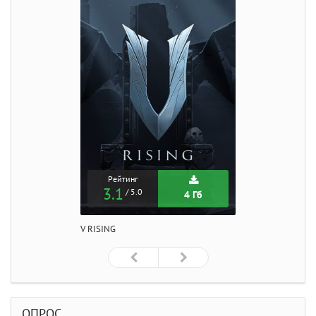
Рейтинг
3.1
/ 5.0
4 Гб
V RISING
ОПРОС