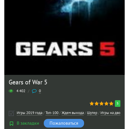
Gears of War 5
4 402
/
0
5
Игры 2019 года
/
Топ-100
/
Ждем выхода
/
Шутер
/
Игры на двоих
/
В закладки
Пожаловаться