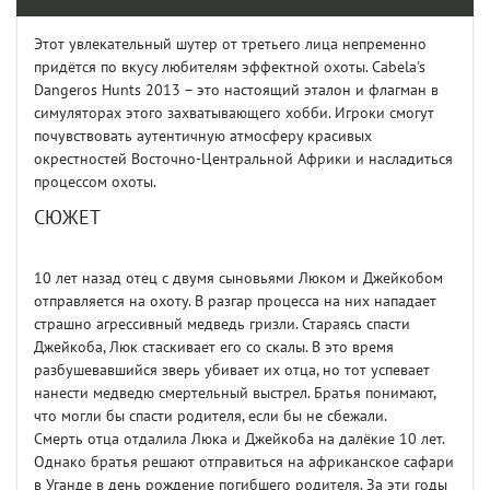
Этот увлекательный шутер от третьего лица непременно
придётся по вкусу любителям эффектной охоты. Cabela's
Dangeros Hunts 2013 – это настоящий эталон и флагман в
симуляторах этого захватывающего хобби. Игроки смогут
почувствовать аутентичную атмосферу красивых
окрестностей Восточно-Центральной Африки и насладиться
процессом охоты.
СЮЖЕТ
10 лет назад отец с двумя сыновьями Люком и Джейкобом
отправляется на охоту. В разгар процесса на них нападает
страшно агрессивный медведь гризли. Стараясь спасти
Джейкоба, Люк стаскивает его со скалы. В это время
разбушевавшийся зверь убивает их отца, но тот успевает
нанести медведю смертельный выстрел. Братья понимают,
что могли бы спасти родителя, если бы не сбежали.
Смерть отца отдалила Люка и Джейкоба на далёкие 10 лет.
Однако братья решают отправиться на африканское сафари
в Уганде в день рождение погибшего родителя. За эти годы