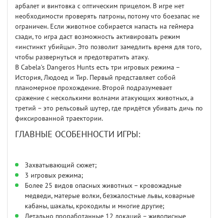
арбалет и винтовка с оптическим прицелом. В игре нет
необходимости проверять патроны, потому что боезапас не
ограничен. Если животное собирается напасть на геймера
сзади, то игра даст возможность активировать режим
«инстинкт убийцы». Это позволит замедлить время для того,
чтобы развернуться и предотвратить атаку.
В Cabela's Dangeros Hunts есть три игровых режима –
История, Людоед и Тир. Первый представляет собой
планомерное прохождение. Второй подразумевает
сражение с несколькими волнами атакующих животных, а
третий – это рельсовый шутер, где придётся убивать дичь по
фиксированной траектории.
ГЛАВНЫЕ ОСОБЕННОСТИ ИГРЫ:
Захватывающий сюжет;
3 игровых режима;
Более 25 видов опасных животных – кровожадные
медведи, матерые волки, безжалостные львы, коварные
кабаны, шакалы, крокодилы и многие другие;
Детально проработанные 12 локаций – живописные