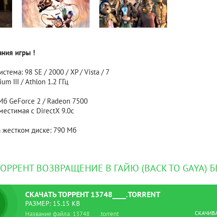
ния игры !
тема: 98 SE / 2000 / XP / Vista / 7
um III / Athlon 1.2 ГГц
Мб GeForce 2 / Radeon 7500
местимая с DirectX 9.0с
 жестком диске: 790 Мб
ТОРРЕНТ ВОЗВРАЩЕНИЕ В ГАЙЮ (BACK TO GAYA) 
СКАЧАТЬ
ТОРРЕНТ
13748____.TORRENT
РАЗМЕР: 15.15 KB
СКАЧИВ
Название файла: 13748____.torrent