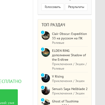
Голосовать
Результаты
ТОП РАЗДАЧ
1
Clair Obscur: Expedition
33 на русском на ПК
Ролевые
2
ELDEN RING
дополнение Shadow of
the Erdtree
Приключения / Экшен /
Ролевые
3
V Rising
БЕСПЛАТНО
Приключения / Экшен
4
Senua's Saga Hellblade 2
Приключения / Экшен
5
Ghost of Tsushima
АНИЙ:
1949