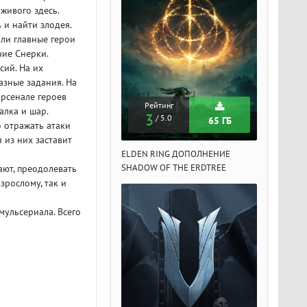
живого здесь.
 и найти злодея.
 ли главные герои
чие Снерки.
сий. На их
азные задания. На
арсенале героев
Рейтинг
Рейтинг
Рейтин
алка и шар.
3
3
3
/ 5.0
/ 5.0
/ 5.
65 ГБ
65 ГБ
 отражать атаки
 из них заставит
DEN RING ДОПОЛНЕНИЕ
ELDEN RING ДОПОЛНЕНИЕ
ELDEN RIN
ADOW OF THE ERDTREE
SHADOW OF THE ERDTREE
SHADOW OF 
ают, преодолевать
зрослому, так и
мульсериала. Всего