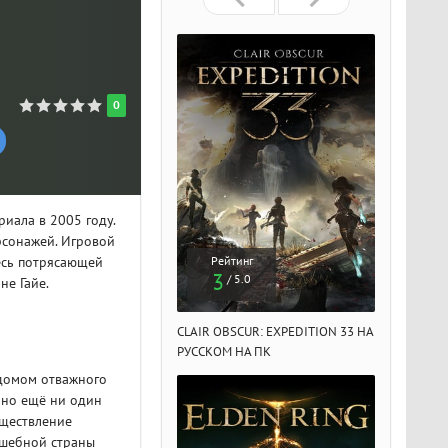
0
иала в 2005 году.
рсонажей. Игровой
есь потрясающей
Рейтинг
Рейтинг
Рейтин
3
3
3
/ 5.0
/ 5.0
/ 5.
не Гайе.
IR OBSCUR: EXPEDITION 33 НА
CLAIR OBSCUR: EXPEDITION 33 НА
CLAIR OBSCU
ССКОМ НА ПК
РУССКОМ НА ПК
РУССКОМ НА
я домом отважного
йно ещё ни один
уществление
лшебной страны