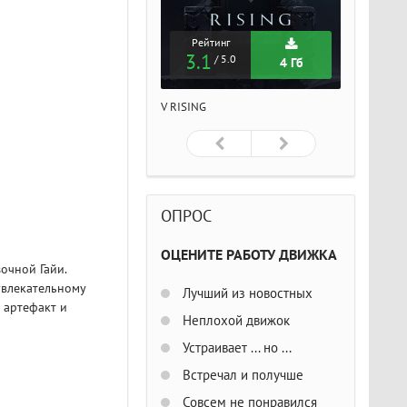
Рейтинг
Рейтинг
Рейтин
3.1
3.1
3.1
/ 5.0
/ 5.0
/ 5
4 Гб
4 Гб
ISING
V RISING
V RISING
ОПРОС
ОЦЕНИТЕ РАБОТУ ДВИЖКА
очной Гайи.
увлекательному
Лучший из новостных
 артефакт и
Неплохой движок
Устраивает ... но ...
Встречал и получше
Совсем не понравился