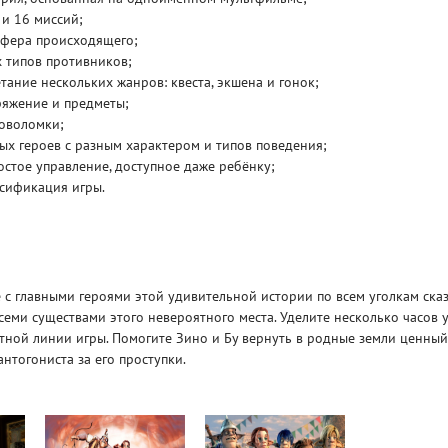
 и 16 миссий;
сфера происходящего;
Рейтинг
 типов противников;
3.1
/ 5.0
4 Гб
тание нескольких жанров: квеста, экшена и гонок;
ряжение и предметы;
V RISING
V R
оволомки;
ых героев с разным характером и типов поведения;
стое управление, доступное даже ребёнку;
сификация игры.
 с главными героями этой удивительной истории по всем уголкам сказ
семи существами этого невероятного места. Уделите несколько часов 
ной линии игры. Помогите Зино и Бу вернуть в родные земли ценный
антогониста за его проступки.