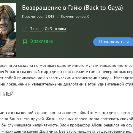
Возвращение в Гайю (Back to Gaya)
Просмотров:
1 048
/
Комментариев:
0
Экшен
/
От 3-го лица
В закладки
Пожаловаться
днач игра создана по мотивам одноимённого мультипликационного сер
есёт вас в сказочный мир, где вы повстречаете самых невероятных пе
яет собой приключение с классическими элементами аркады. Насладит
Рейтинг
3
/ 5.0
ми локациями и увлекательными диалогами в этой удивительной стра
МПЛЕЙ
CLAIR OBSCUR: EXPEDITION 33 НА
CLA
РУССКОМ НА ПК
РУ
ается в сказочной стране под названием Гайя. Это место, где являетс
ени Зино и его друзей. Жизнь главных героев могла протекать споко
ли бы случившаяся неприятность. Злой профессор Айсли решился на ос
 – похищение камня Даламита. Без этого предмета существование во