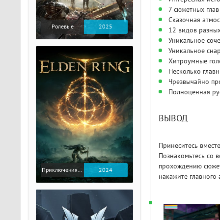
7 сюжетных глав
Сказочная атмо
Ролевые
2025
12 видов разных
Уникальное соче
Уникальное сна
Хитроумные гол
Несколько главн
Чрезвычайно про
Полноценная ру
ВЫВОД
Принеситесь вместе
Познакомьтесь со в
прохождению сюжет
Приключения / Экшен / Ролевые
2024
накажите главного 