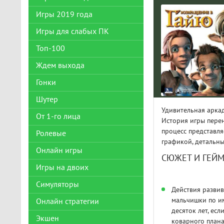
Игры 2019 года
Игры для слабых ПК
Топ-100
Ждем выхода
Гонки
Шутер
Удивительная арка
От 1-го лица
История игры перен
процесс представл
Ролевые
графикой, детальны
Онлайн игры
СЮЖЕТ И ГЕЙ
Игры на двоих
Симуляторы
Действия развив
мальчишки по им
Онлайн стратегии
десяток лет, ес
Экшен
коварного плана