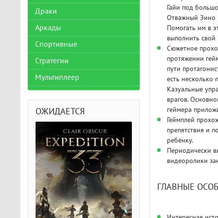
Гайи под большо
Драки
Отважный Зино и
Аркады
Помогать им в э
выполнить свой 
Спортивные
Сюжетное прохож
протяжении гейм
Стратегии
пути протагонис
Мультиплеер
есть несколько п
Казуальные упра
врагов. Основно
геймера прилож
ОЖИДАЕТСЯ
Геймплей прохож
препятствия и п
ребёнку.
Периодически вы
видеоролики за
ГЛАВНЫЕ ОСОБ
Интересная ист