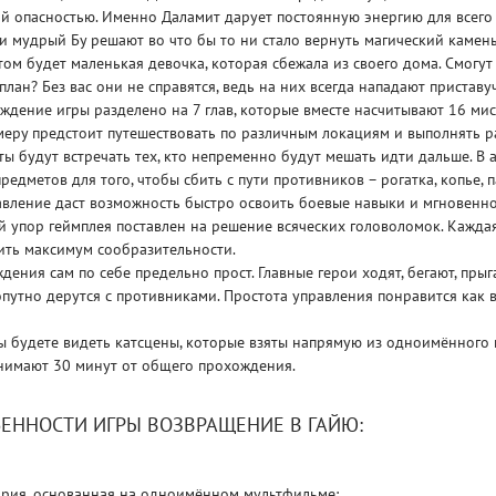
й опасностью. Именно Даламит дарует постоянную энергию для всего 
 мудрый Бу решают во что бы то ни стало вернуть магический камень
том будет маленькая девочка, которая сбежала из своего дома. Смогут
план? Без вас они не справятся, ведь на них всегда нападают приставу
дение игры разделено на 7 глав, которые вместе насчитывают 16 мис
еру предстоит путешествовать по различным локациям и выполнять р
ты будут встречать тех, кто непременно будут мешать идти дальше. В 
Рейтинг
редметов для того, чтобы сбить с пути противников – рогатка, копье, п
3
/ 5.0
65 ГБ
вление даст возможность быстро освоить боевые навыки и мгновенно
й упор геймплея поставлен на решение всяческих головоломок. Каждая
ить максимум сообразительности.
ELDEN RING ДОПОЛНЕНИЕ
EL
SHADOW OF THE ERDTREE
SH
дения сам по себе предельно прост. Главные герои ходят, бегают, прыг
опутно дерутся с противниками. Простота управления понравится как в
 будете видеть катсцены, которые взяты напрямую из одноимённого 
нимают 30 минут от общего прохождения.
ЕННОСТИ ИГРЫ ВОЗВРАЩЕНИЕ В ГАЙЮ:
ория, основанная на одноимённом мультфильме;