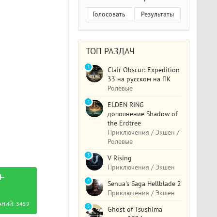
Голосовать
Результаты
ТОП РАЗДАЧ
1
Clair Obscur: Expedition
33 на русском на ПК
Ролевые
2
ELDEN RING
дополнение Shadow of
the Erdtree
Приключения / Экшен /
Ролевые
3
V Rising
Приключения / Экшен
4-
4
Senua's Saga Hellblade 2
Приключения / Экшен
АНИЙ:
3459
5
Ghost of Tsushima