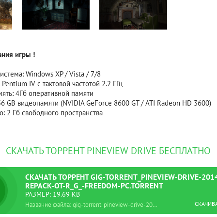
ния игры !
стема: Windows XP / Vista / 7/8
 Pentium IV с тактовой частотой 2.2 ГГц
ять: 4Гб оперативной памяти
56 GВ видеопамяти (NVIDIA GeForce 8600 GT / ATI Radeon HD 3600)
: 2 Гб свободного пространства
СКАЧАТЬ ТОРРЕНТ PINEVIEW DRIVE БЕСПЛАТНО
СКАЧАТЬ
ТОРРЕНТ
GIG-TORRENT_PINEVIEW-DRIVE-201
REPACK-OT-R_G_-FREEDOM-PC.TORRENT
РАЗМЕР: 19.69 KB
СКАЧИВ
Название файла: gig-torrent_pineview-drive-2014-repack-ot-r_g_-freedom-pc.torrent