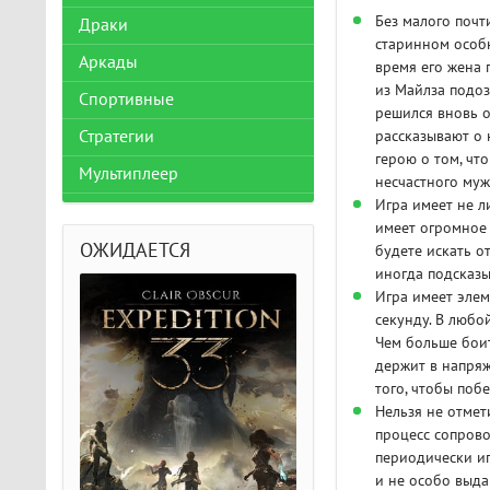
Без малого почт
Драки
старинном особн
Аркады
время его жена 
из Майлза подоз
Спортивные
решился вновь о
рассказывают о 
Стратегии
герою о том, чт
Мультиплеер
несчастного муж
Игра имеет не л
имеет огромное 
ОЖИДАЕТСЯ
будете искать о
иногда подсказы
Игра имеет эле
секунду. В любо
Чем больше боит
держит в напря
того, чтобы поб
Нельзя не отмет
процесс сопрово
периодически иг
и не особо выд