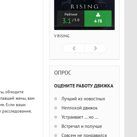
Рейтинг
Рейтинг
Рейтин
3.1
3.1
3.1
/ 5.0
/ 5.0
/ 5
4 Гб
4 Гб
ISING
V RISING
V RISING
ОПРОС
ОЦЕНИТЕ РАБОТУ ДВИЖКА
ты, обходите
опавшей жены, вам
Лучший из новостных
мя. Если ваши
Неплохой движок
е расследование.
Устраивает ... но ...
Встречал и получше
Совсем не понравился