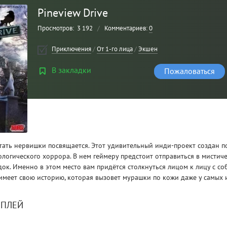
Pineview Drive
Просмотров:
3 192
/
Комментариев:
0
Приключения
/
От 1-го лица
/
Экшен
В закладки
Пожаловаться
Рейтинг
3
/ 5.0
ать нервишки посвящается. Этот удивительный инди-проект создан п
ологического хоррора. В нем геймеру предстоит отправиться в мистич
док. Именно в этом место вам придётся столкнуться лицом к лицу с с
CLAIR OBSCUR: EXPEDITION 33 НА
CLA
 имеет свою историю, которая вызовет мурашки по кожи даже у самых
РУССКОМ НА ПК
РУ
МПЛЕЙ