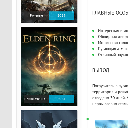
ГЛАВНЫЕ ОСОБ
Ролевые
2025
Интересная и и
Обширная дворо
Множество голов
Пугающая атмос
Отличный звуко
ВЫВОД
Погрузитесь в пуга
территория и решай
отведено 30 дней. 
Приключения / Экшен / Ролевые
2024
нервы словно сталь