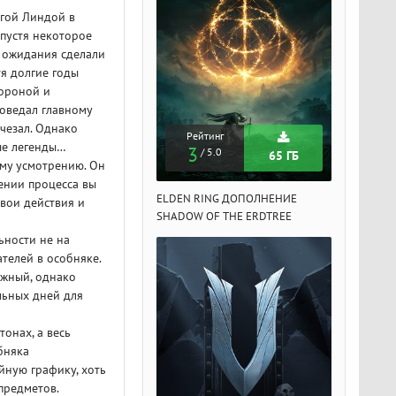
угой Линдой в
спустя некоторое
ы ожидания сделали
тя долгие годы
тороной и
поведал главному
счезал. Однако
Рейтинг
Рейтинг
Рейтин
ые легенды…
3
3
3
/ 5.0
/ 5.0
/ 5.
65 ГБ
65 ГБ
ему усмотрению. Он
ении процесса вы
DEN RING ДОПОЛНЕНИЕ
ELDEN RING ДОПОЛНЕНИЕ
ELDEN RIN
свои действия и
ADOW OF THE ERDTREE
SHADOW OF THE ERDTREE
SHADOW OF 
ьности не на
телей в особняке.
ожный, однако
льных дней для
онах, а весь
бняка
йную графику, хоть
предметов.