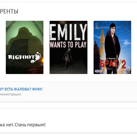
РРЕНТЫ
? ЕСТЬ ЖАЛОБА? ЖМИ!
дминистрации
а нет. Стань первым!