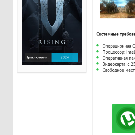
Системные требова
Операционная Cи
Процессор: Intel
Приключения / Экшен
2024
Оперативная пам
Видеокарта: с 2
Свободное место