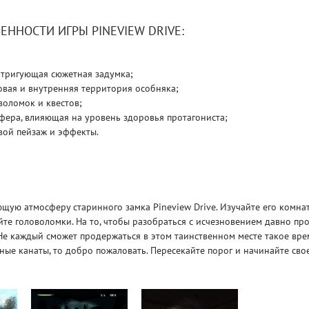
ЕННОСТИ ИГРЫ PINEVIEW DRIVE:
Рейтинг
3.1
/ 5.0
4 Гб
нтригующая сюжетная задумка;
V RISING
V R
вая и внутренняя территория особняка;
оломок и квестов;
фера, влияющая на уровень здоровья протагониста;
вой пейзаж и эффекты.
ющую атмосферу старинного замка Pineview Drive. Изучайте его комна
те головоломки. На то, чтобы разобраться с исчезновением давно пр
Не каждый сможет продержаться в этом таинственном месте такое вре
ные канаты, то добро пожаловать. Пересекайте порог и начинайте сво