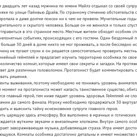
и двадцать лет назад мужчина по имени Майлз отдыхал со своей супр
яке по улице Пайнвью Драйв. По странному стечению обстоятельств 
пропала и даже долгие поиски ни к чем не привели. Мучительные год
рительного и скрытого человека. Больше он не женился и только спус
тправиться в это странное место. Местные жители обходят особняк с
непонятных событиях, происходящих с его гостями. Один бездомный 
о больше 30 дней в доме никто не мог проживать, а после бесследно и
Рейтинг
чину не пугают слухи и он решается самостоятельно проверить местн
3
/ 5.0
65 ГБ
инейный геймплей и предлагает изучить территорию особняка по сво
количество комнат, которые имеют свои секреты и загадки. На протяж
ELDEN RING ДОПОЛНЕНИЕ
EL
твет для различных головоломок. Протагонист будет комментировать 
SHADOW OF THE ERDTREE
SH
вать решения.
менты выживания, поэтому необходимо не понижать уровень внимател
й момент на протагониста может напасть таинственное существо, обита
ся главный герой, тем ниже падает уровень здоровья. Геймплей не сл
жении до самого финала. Игроку необходимо продержаться 30 виртуа
едить и выяснить тайну исчезновения супруги главного героя.
ить царящую здесь атмосферу. Все выполнено в мрачных и готических т
ждается жуткими звуками и внезапными хлопками. Внутри самого осо
рает завораживающая музыка, добавляющая страха. Игра имеет досто
ающуюся. Комнаты особняка достаточно детальны и имеют множество 