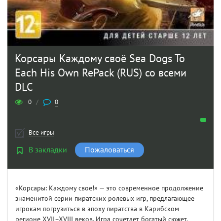
Корсары Каждому своё Sea Dogs To
Each His Own RePack (RUS) со всеми
DLC
0
/
0
Все игры
В закладки
Пожаловаться
«Корсары: Каждому свое!» — это современное продолжение
знаменитой серии пиратских ролевых игр, предлагающее
игрокам погрузиться в эпоху пиратства в Карибском
регионе XVII–XVIII веков. Игра сочетает богатый сюжет,