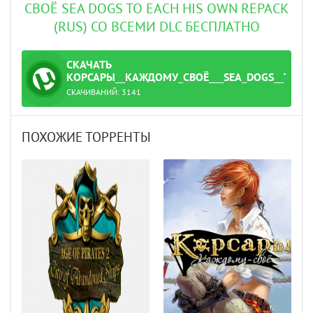
СВОЁ SEA DOGS TO EACH HIS OWN REPACK
(RUS) СО ВСЕМИ DLC БЕСПЛАТНО
СКАЧАТЬ
ТОРРЕНТ
КОРСАРЫ__КАЖДОМУ_СВОЁ___SEA_DOGS__TO_E
СКАЧИВАНИЙ:
3141
s_Own.torrent
ПОХОЖИЕ ТОРРЕНТЫ