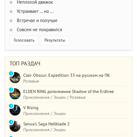
Неплохой движок
Устраивает ... но ...
Встречал и получше
Совсем не понравился
Голосовать
Результаты
ТОП РАЗДАЧ
1
Clair Obscur: Expedition 33 на русском на ПК
Ролевые
2
ELDEN RING дополнение Shadow of the Erdtree
Приключения / Экшен / Ролевые
3
V Rising
Приключения / Экшен
4
Senua's Saga Hellblade 2
Приключения / Экшен