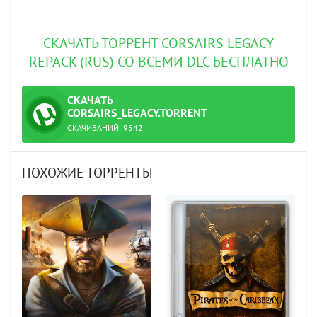
СКАЧАТЬ ТОРРЕНТ CORSAIRS LEGACY
REPACK (RUS) СО ВСЕМИ DLC БЕСПЛАТНО
СКАЧАТЬ
ТОРРЕНТ
CORSAIRS_LEGACY.TORRENT
СКАЧИВАНИЙ:
9542
ПОХОЖИЕ ТОРРЕНТЫ