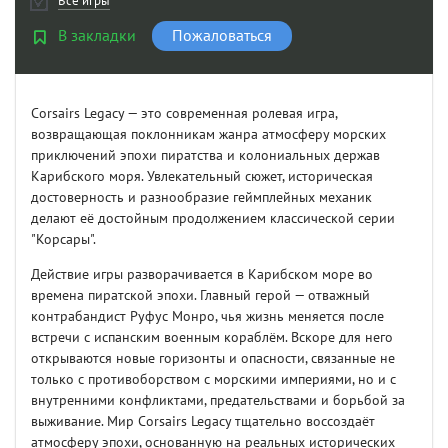
Все игры
В закладки
Пожаловаться
Corsairs Legacy — это современная ролевая игра,
возвращающая поклонникам жанра атмосферу морских
приключений эпохи пиратства и колониальных держав
Карибского моря. Увлекательный сюжет, историческая
достоверность и разнообразие геймплейных механик
делают её достойным продолжением классической серии
"Корсары".
Действие игры разворачивается в Карибском море во
времена пиратской эпохи. Главный герой — отважный
контрабандист Руфус Монро, чья жизнь меняется после
встречи с испанским военным кораблём. Вскоре для него
открываются новые горизонты и опасности, связанные не
только с противоборством с морскими империями, но и с
внутренними конфликтами, предательствами и борьбой за
выживание. Мир Corsairs Legacy тщательно воссоздаёт
атмосферу эпохи, основанную на реальных исторических