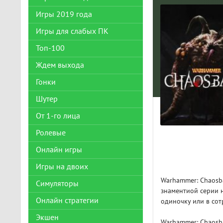
Игры 2019 года
Игры для слабых ПК
Топ-100
Ждем выхода
Гонки
Шутер
От 1-го лица
Ролевые
Онлайн игры
Игры на двоих
Warhammer: Chaosba
Симуляторы
знаментиой серии н
Онлайн стратегии
одиночку или в сот
Экшен
Warhammer: Chaosban