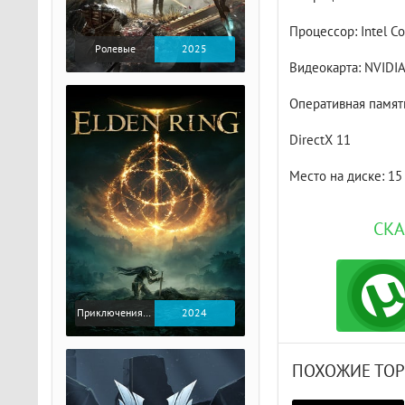
Процессор: Intel C
Ролевые
2025
Видеокарта: NVIDIA
Оперативная память
DirectX 11
Место на диске: 15
СКА
Приключения / Экшен / Ролевые
2024
ПОХОЖИЕ ТО