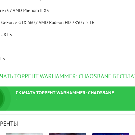
ore i3 / AMD Phenom II X3
Рейтинг
3.1
/ 5.0
4 Гб
 GeForce GTX 660 / AMD Radeon HD 7850 с 2 ГБ
: 8 ГБ
V RISING
V R
 ГБ
ЧАТЬ ТОРРЕНТ WARHAMMER: CHAOSBANE БЕСПЛ
СКАЧАТЬ
ТОРРЕНТ
WARHAMMER: CHAOSBANE
.
.
РРЕНТЫ