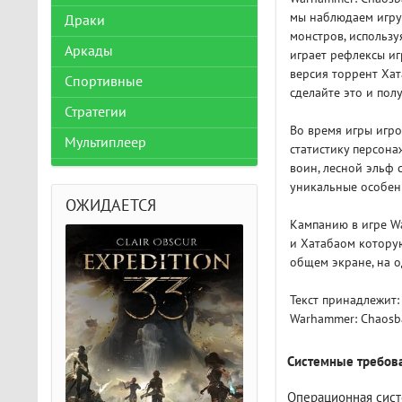
мы наблюдаем игру
Драки
монстров, использу
Аркады
играет рефлексы иг
версия торрент Хата
Спортивные
сделайте это и пол
Стратегии
Во время игры игро
Мультиплеер
статистику персона
воин, лесной эльф 
уникальные особенн
ОЖИДАЕТСЯ
Кампанию в игре Wa
и Хатабаом которую
общем экране, на о
Текст принадлежит:
Warhammer: Chaosba
Системные требова
Операционная систе