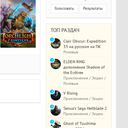
Голосовать
Результаты
ТОП РАЗДАЧ
1
Clair Obscur: Expedition
33 на русском на ПК
Ролевые
2
ELDEN RING
дополнение Shadow of
the Erdtree
Приключения / Экшен /
Ролевые
3
V Rising
Приключения / Экшен
4
Senua's Saga Hellblade 2
Приключения / Экшен
5
Ghost of Tsushima