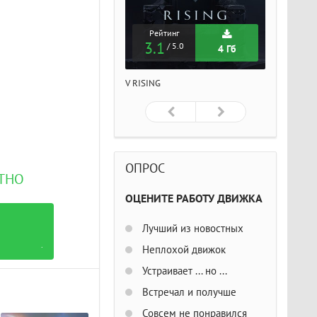
Рейтинг
Рейтинг
Рейтин
3.1
3.1
3.1
/ 5.0
/ 5.0
/ 5
4 Гб
4 Гб
ISING
V RISING
V RISING
ОПРОС
АТНО
ОЦЕНИТЕ РАБОТУ ДВИЖКА
Лучший из новостных
.
Неплохой движок
Устраивает ... но ...
Встречал и получше
Совсем не понравился