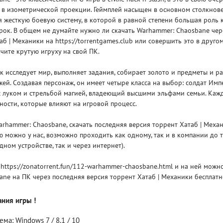
 в изометрической проекции. Геймплей насыщен в основном столкнов
я жесткую боевую систему, в которой в равной степени большая роль 
рок. В общем не думайте нужно ли скачать Warhammer: Chaosbane чер
б | Механики на https://torrentgames.club или совершить это в другом
учите крутую игруху на свой ПК.
к исследует мир, выполняет задания, собирает золото и предметы и р
Рейтинг
жей. Создавая персонаж, он имеет четыре класса на выбор: солдат Им
3
/ 5.0
65 ГБ
с луком и стрельбой магией, владеющий высшими эльфами семьи. Каж
ости, которые влияют на игровой процесс.
ELDEN RING ДОПОЛНЕНИЕ
EL
SHADOW OF THE ERDTREE
SH
rhammer: Chaosbane, скачать последняя версия торрент Хатаб | Меха
 можно у нас, возможно проходить как одному, так и в компании до т
дном устройстве, так и через интернет).
 https://zonatorrent.fun/112-warhammer-chaosbane.html и на ней можно
ne на ПК через последняя версия торрент Хатаб | Механики бесплатн
ния игры !
ма: Windows 7 / 8.1 / 10