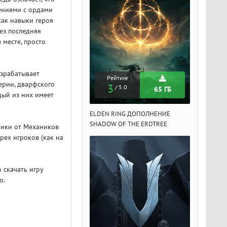
ениями с ордами
как навыки героя
ез последняя
 месте, просто
азрабатывает
Рейтинг
Рейтинг
Рейтин
перии, дварфского
3
3
3
/ 5.0
/ 5.0
/ 5.
65 ГБ
65 ГБ
дый из них имеет
DEN RING ДОПОЛНЕНИЕ
ELDEN RING ДОПОЛНЕНИЕ
ELDEN RIN
ADOW OF THE ERDTREE
SHADOW OF THE ERDTREE
SHADOW OF 
ники от Механиков
рех игроков (как на
 скачать игру
о.