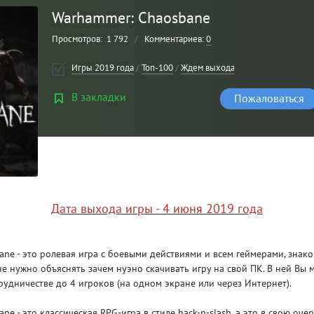
Warhammer: Chaosbane
Просмотров:
1 792
/
Комментариев:
0
Игры 2019 года
/
Топ-100
/
Ждем выхода
/
Ролевые
/
Игры н
В закладки
Пожаловаться
Рейтинг
3
/ 5.0
Дата выхода игры - 4 июня 2019 года
CLAIR OBSCUR: EXPEDITION 33 НА
CLA
РУССКОМ НА ПК
РУ
ne - это ролевая игра с боевыми действиями и всем геймерами, знак
е нужно объяснять зачем нуэно скачивать игру на свой ПК. В ней Вы 
рудничестве до 4 игроков (на одном экране или через Интернет).
e - это классическая RPG-игра в стиле hack-n-slash, а это в свою очер