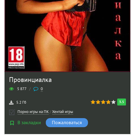
Провинциалка
5 877
/
0
3.5
5.2 Гб
Порно игры на ПК
/
Хентай игры
В закладки
Пожаловаться