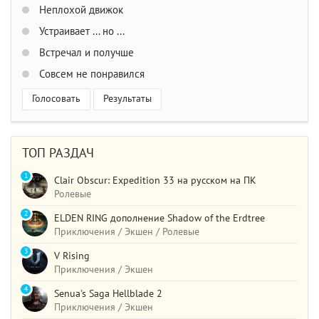
Неплохой движок
Устраивает ... но ...
Встречал и получше
Совсем не понравился
Голосовать
Результаты
ТОП РАЗДАЧ
1
Clair Obscur: Expedition 33 на русском на ПК
Ролевые
2
ELDEN RING дополнение Shadow of the Erdtree
Приключения / Экшен / Ролевые
3
V Rising
Приключения / Экшен
4
Senua's Saga Hellblade 2
Приключения / Экшен