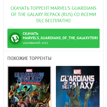
СКАЧАТЬ ТОРРЕНТ MARVEL'S GUARDIANS
OF THE GALAXY REPACK (RUS) СО ВСЕМИ
DLC БЕСПЛАТНО
СКАЧАТЬ
ТОРРЕНТ
MARVEL'S_GUARDIANS_OF_THE_GALAXY.TORRENT
СКАЧИВАНИЙ:
4332
ПОХОЖИЕ ТОРРЕНТЫ