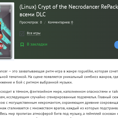
(Linux) Crypt of the Necrodancer RePack
всеми DLC
Просмотров:
0
/
Комментариев:
0
Все игры
В закладки
Рейтинг
Dancer — это захватывающая ритм-игра в жанре roguelike, которая соч
3
/ 5.0
ьной тематикой. На сцене появляется уникальный симбиоз жанров, где
вижение и бой с ритмом выбранной музыки.
CLAIR OBSCUR: EXPEDITION 33 НА
CLA
сходит в тёмном, фэнтезийном мире, наполненном опасностями и тайн
РУССКОМ НА ПК
РУ
жем, исследующим случайно сгенерированные подземелья. Главный сю
рою с могущественным некромантом, охраняющим древние сокровища.
аж сталкивается с множеством врагов, каждый из которых подстраив
Весь мир пропитан атмосферой битв под музыку, а геймплей основан 