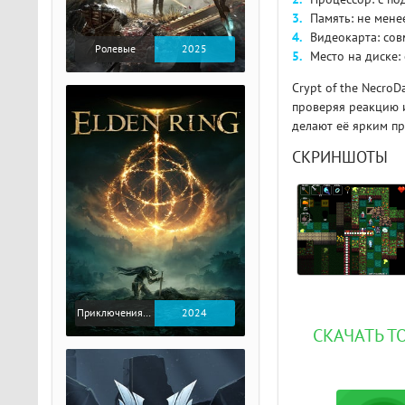
Память: не мене
Видеокарта: сов
Ролевые
2025
Место на диске:
Crypt of the Necro
проверяя реакцию 
делают её ярким пр
СКРИНШОТЫ
Приключения / Экшен / Ролевые
2024
СКАЧАТЬ Т