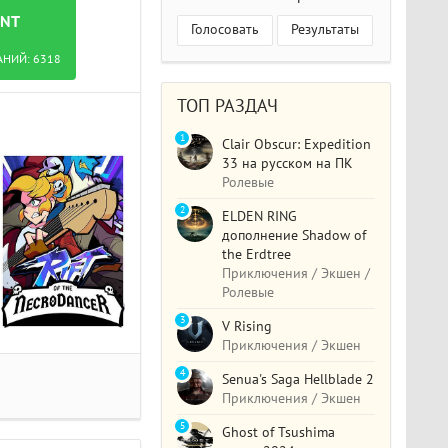
ENT
Голосовать
Результаты
АНИЙ:
6318
ТОП РАЗДАЧ
1
Clair Obscur: Expedition
33 на русском на ПК
Ролевые
2
ELDEN RING
дополнение Shadow of
the Erdtree
Приключения / Экшен /
Ролевые
3
V Rising
Приключения / Экшен
4
Senua's Saga Hellblade 2
Приключения / Экшен
5
Ghost of Tsushima