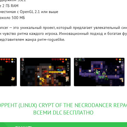
е 2 ГБ RAM
местимая с OpenGL 2.1 или выше
Рейтинг
 около 500 МБ
3.1
/ 5.0
4 Гб
Dancer — это уникальный проект, который предлагает увлекательный син
и чувство ритма каждого игрока. Инновационный подход и богатая ф
V RISING
V R
едставителем жанра ритм-roguelike.
ОРРЕНТ (LINUX) CRYPT OF THE NECRODANCER REPAC
ВСЕМИ DLC БЕСПЛАТНО