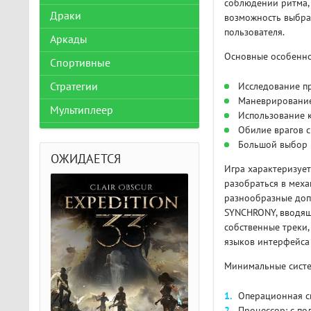
соблюдении ритма, 
Драки
возможность выбра
пользователя.
Аркады
Основные особеннос
Спортивные
Стратегии
Исследование п
Маневрирование
Мультиплеер
Использование к
Обилие врагов 
Большой выбор 
ОЖИДАЕТСЯ
Игра характеризуе
разобраться в меха
разнообразные допол
SYNCHRONY, вводящ
собственные треки,
языков интерфейса 
Минимальные систе
Операционная си
Процессор: с п