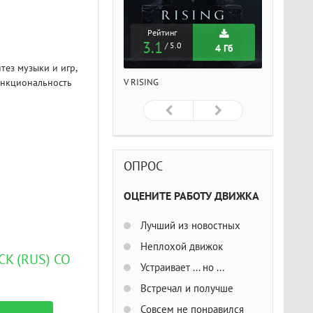
Рейтинг
Рейтинг
Рейтин
3.1
3.1
3.1
/ 5.0
/ 5.0
/ 5
4 Гб
4 Гб
тез музыки и игр,
ункциональность
ISING
V RISING
V RISING
ОПРОС
ОЦЕНИТЕ РАБОТУ ДВИЖКА
Лучший из новостных
Неплохой движок
K (RUS) СО
Устраивает ... но ...
Встречал и получше
Совсем не понравился