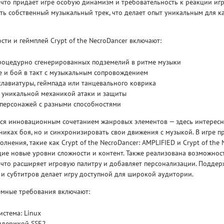
что придает игре особую динамизм и требовательность к реакции игр
ть собственный музыкальный трек, что делает опыт уникальным для к
ти и геймплей Crypt of the NecroDancer включают:
роцедурно сгенерированных подземелий в ритме музыки
 и бой в такт с музыкальным сопровождением
Рейтинг
лавиатуры, геймпада или танцевального коврика
3
/ 5.0
65 ГБ
с уникальной механикой атаки и защиты
персонажей с разными способностями
ELDEN RING ДОПОЛНЕНИЕ
EL
тся инновационным сочетанием жанровых элементов — здесь интересн
SHADOW OF THE ERDTREE
SH
никах боя, но и синхронизировать свои движения с музыкой. В игре п
нения, такие как Crypt of the NecroDancer: AMPLIFIED и Crypt of the 
ие новые уровни сложности и контент. Также реализована возможнос
 что расширяет игровую палитру и добавляет персонализации. Подде
и субтитров делает игру доступной для широкой аудитории.
мные требования включают:
стема: Linux
оддержкой SSE2