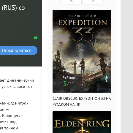
 (RUS) со
Пожаловаться
Рейтинг
Рейтинг
Рейтин
етает динамический
3
3
3
/ 5.0
/ 5.0
/ 5.
 успех зависит от
IR OBSCUR: EXPEDITION 33 НА
CLAIR OBSCUR: EXPEDITION 33 НА
CLAIR OBSCU
ами, где игрок
ССКОМ НА ПК
РУССКОМ НА ПК
РУССКОМ НА
жет —
 В процессе
ается под
на точном