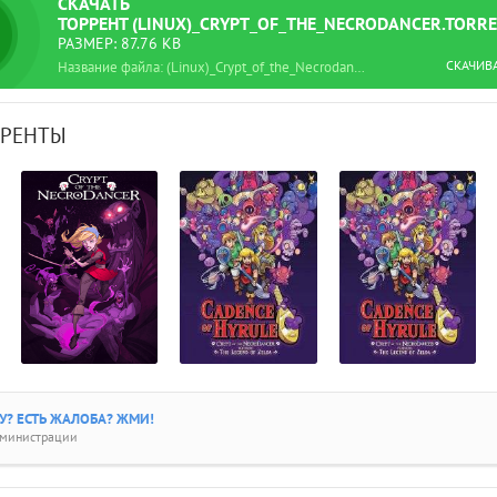
СКАЧАТЬ
ТОРРЕНТ
(LINUX)_CRYPT_OF_THE_NECRODANCER.TORR
РАЗМЕР: 87.76 KB
СКАЧИВ
Название файла: (Linux)_Crypt_of_the_Necrodancer.torrent
РРЕНТЫ
? ЕСТЬ ЖАЛОБА? ЖМИ!
дминистрации