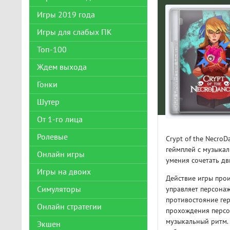
Игры 2019 года
Игры для слабых ПК
Топ-100
Ждем выхода
Гонки
Шутер
От 1-го лица
Ролевые
Crypt of the Necro
геймплей с музыкал
Онлайн игры
умения сочетать д
Игры на двоих
Действие игры прои
Симуляторы
управляет персона
противостояние ге
Онлайн стратегии
прохождения персон
музыкальный ритм. 
Экшен