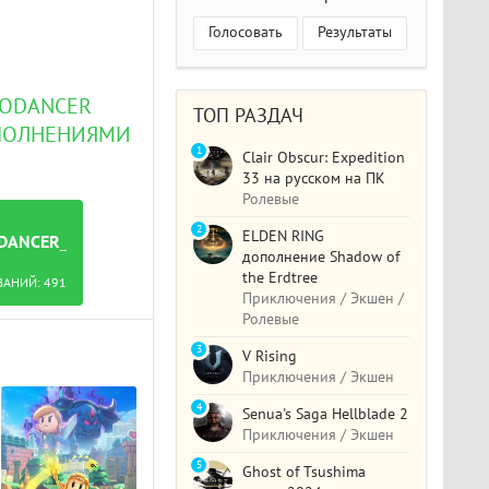
Голосовать
Результаты
RODANCER
ТОП РАЗДАЧ
ДОПОЛНЕНИЯМИ
1
Clair Obscur: Expedition
33 на русском на ПК
Ролевые
2
ELDEN RING
DANCER_FEATURING_THE_LEGEND_OF_ZELDA.TORRENT
дополнение Shadow of
the Erdtree
ВАНИЙ:
491
Приключения / Экшен /
Ролевые
3
V Rising
Приключения / Экшен
4
Senua's Saga Hellblade 2
Приключения / Экшен
5
Ghost of Tsushima