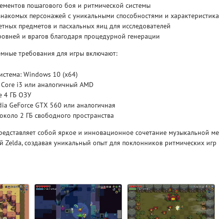
ементов пошагового боя и ритмической системы
знакомых персонажей с уникальными способностями и характеристик
Рейтинг
тных предметов и пасхальных яиц для исследователей
3.1
/ 5.0
4 Гб
ровней и врагов благодаря процедурной генерации
мные требования для игры включают:
V RISING
V R
стема: Windows 10 (x64)
l Core i3 или аналогичный AMD
е 4 ГБ ОЗУ
dia GeForce GTX 560 или аналогичная
 около 2 ГБ свободного пространства
представляет собой яркое и инновационное сочетание музыкальной ме
й Zelda, создавая уникальный опыт для поклонников ритмических игр