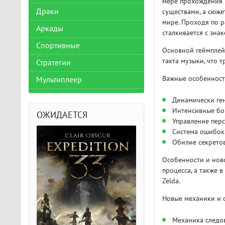
мере прохождения 
Драки
существами, а сюже
мире. Проходя по р
Аркады
сталкивается с зна
Спортивные
Основной геймплей 
такта музыки, что т
Стратегии
Важные особенност
Мультиплеер
Динамически ге
Интенсивные бои
ОЖИДАЕТСЯ
Управление пер
Система ошибок:
Обилие секрето
Особенности и нов
процесса, а также 
Zelda.
Новые механики и 
Механика следов