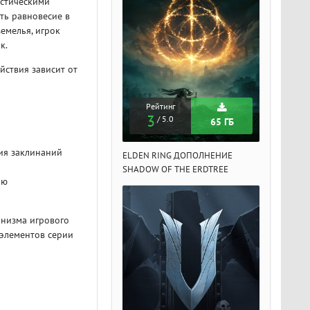
астическими
ть равновесие в
емелья, игрок
к.
йствия зависит от
Рейтинг
Рейтинг
Рейтин
3
3
3
/ 5.0
/ 5.0
/ 5.
65 ГБ
65 ГБ
ния заклинаний
DEN RING ДОПОЛНЕНИЕ
ELDEN RING ДОПОЛНЕНИЕ
ELDEN RIN
ADOW OF THE ERDTREE
SHADOW OF THE ERDTREE
SHADOW OF 
ию
анизма игрового
 элементов серии