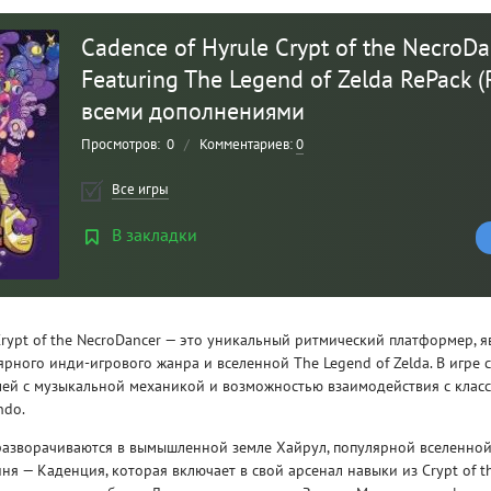
Cadence of Hyrule Crypt of the NecroDa
Featuring The Legend of Zelda RePack (
всеми дополнениями
Просмотров:
0
/
Комментариев:
0
Все игры
В закладки
Рейтинг
3
/ 5.0
 Crypt of the NecroDancer — это уникальный ритмический платформер,
рного инди-игрового жанра и вселенной The Legend of Zelda. В игре 
CLAIR OBSCUR: EXPEDITION 33 НА
CLA
ей с музыкальной механикой и возможностью взаимодействия с клас
РУССКОМ НА ПК
РУ
ndo.
разворачиваются в вымышленной земле Хайрул, популярной вселенной
иня — Каденция, которая включает в свой арсенал навыки из Crypt of th