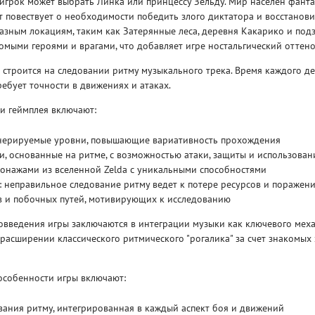
игрок может выбрать Линка или принцессу Зельду. Мир населен фант
т повествует о необходимости победить злого диктатора и восстанови
азным локациям, таким как Затерянные леса, деревня Какарико и подз
комыми героями и врагами, что добавляет игре ностальгический оттено
строится на следовании ритму музыкального трека. Время каждого де
ребует точности в движениях и атаках.
Рейтинг
и геймплея включают:
3
/ 5.0
65 ГБ
нерируемые уровни, повышающие вариативность прохождения
, основанные на ритме, с возможностью атаки, защиты и использова
ELDEN RING ДОПОЛНЕНИЕ
EL
сонажами из вселенной Zelda с уникальными способностями
SHADOW OF THE ERDTREE
SH
 неправильное следование ритму ведет к потере ресурсов и поражен
в и побочных путей, мотивирующих к исследованию
овведения игры заключаются в интеграции музыки как ключевого мех
в расширении классического ритмического "рогалика" за счет знакомых
особенности игры включают:
ания ритму, интегрированная в каждый аспект боя и движений