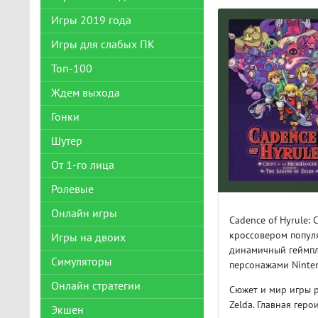
Игры 2019 года
Игры для слабых ПК
Топ-100
Ждем выхода
Гонки
Шутер
От 1-го лица
Ролевые
Онлайн игры
Cadence of Hyrule:
кроссовером популя
Игры на двоих
динамичный геймпл
Симуляторы
персонажами Ninte
Онлайн стратегии
Сюжет и мир игры 
Zelda. Главная геро
Экшен