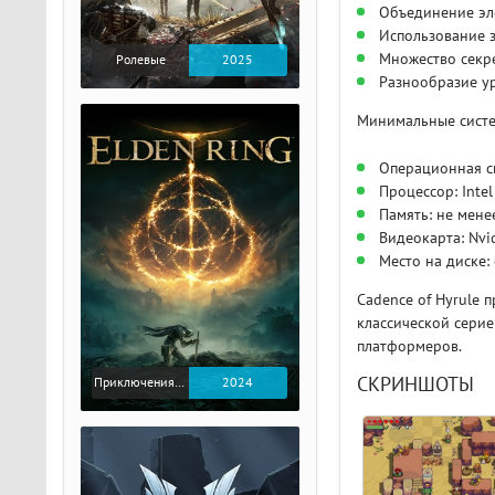
Объединение эл
Использование 
Множество секре
Ролевые
2025
Разнообразие у
Минимальные систе
Операционная си
Процессор: Inte
Память: не мене
Видеокарта: Nvi
Место на диске:
Cadence of Hyrule 
классической серие
платформеров.
СКРИНШОТЫ
Приключения / Экшен / Ролевые
2024