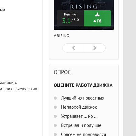
ами
Рейтинг
Рейтинг
Рейтин
3.1
3.1
3.1
/ 5.0
/ 5.0
/ 5
4 Гб
4 Гб
ISING
V RISING
V RISING
ОПРОС
ханики с
ОЦЕНИТЕ РАБОТУ ДВИЖКА
 и приключенческих
Лучший из новостных
Неплохой движок
Устраивает ... но ...
Встречал и получше
Совсем не понравился