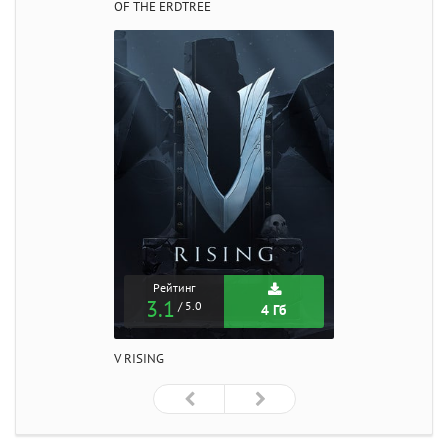
OF THE ERDTREE
Рейтинг
3.1
/ 5.0
4 Гб
V RISING