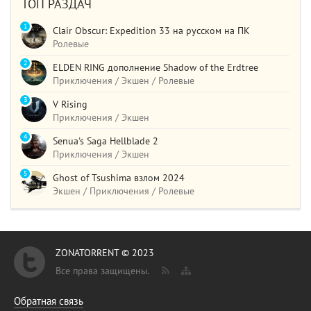
ТОП РАЗДАЧ
1
Clair Obscur: Expedition 33 на русском на ПК
Ролевые
2
ELDEN RING дополнение Shadow of the Erdtree
Приключения / Экшен / Ролевые
3
V Rising
Приключения / Экшен
4
Senua's Saga Hellblade 2
Приключения / Экшен
5
Ghost of Tsushima взлом 2024
Экшен / Приключения / Ролевые
ZONATORRENT © 2023
Все права защищены.
Обратная связь