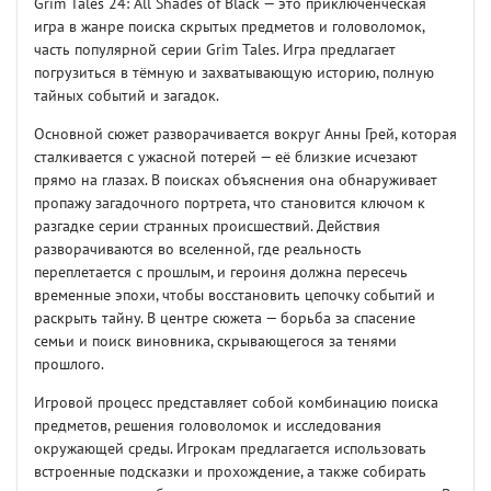
Grim Tales 24: All Shades of Black — это приключенческая
игра в жанре поиска скрытых предметов и головоломок,
часть популярной серии Grim Tales. Игра предлагает
погрузиться в тёмную и захватывающую историю, полную
тайных событий и загадок.
Основной сюжет разворачивается вокруг Анны Грей, которая
сталкивается с ужасной потерей — её близкие исчезают
прямо на глазах. В поисках объяснения она обнаруживает
пропажу загадочного портрета, что становится ключом к
разгадке серии странных происшествий. Действия
разворачиваются во вселенной, где реальность
переплетается с прошлым, и героиня должна пересечь
временные эпохи, чтобы восстановить цепочку событий и
раскрыть тайну. В центре сюжета — борьба за спасение
семьи и поиск виновника, скрывающегося за тенями
прошлого.
Игровой процесс представляет собой комбинацию поиска
предметов, решения головоломок и исследования
окружающей среды. Игрокам предлагается использовать
встроенные подсказки и прохождение, а также собирать