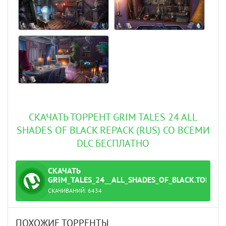
СКАЧАТЬ ТОРРЕНТ GRIM TALES 24 ALL
SHADES OF BLACK REPACK (RUS) СО ВСЕМИ
DLC БЕСПЛАТНО
СКАЧАТЬ
ТОРРЕНТ
GRIM_TALES_24__ALL_SHADES_OF_BLACK.TORREN
СКАЧИВАНИЙ:
6434
ПОХОЖИЕ ТОРРЕНТЫ