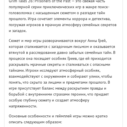
Grim Tales 26: Prisoners of the Past — это свежая часть
популярной серии приключенческих игр в жанре поиск-
головоломка с насыщенным сюжетом о разгадке тайн
прошлого. Игра сочетает элементы хоррора и детектива,
погружая игроков в мрачную атмосферу семейных секретов
и загадок.
Сюжет и мир игры разворачиваются вокруг Анны Грей,
которая сталкивается с загадочным письмом и оказывается
втянутой в расследование давно забытых семейных тайн. В
процессе она посещает особняк Греев, где ей приходится
раскрывать мрачные секреты и сталкиваться с опасными
тайнами. Игроки исследуют атмосферный особняк,
взаимодействуют с окружением и собирают улики, чтобы
понять, что скрыто за лицами и предметами прошлого. В
игре присутствует баланс между раскрытием правды и
борьбой с внутренними страхами героини, что придает
особую глубину сюжету и создает атмосферу
напряженности.
Основные особенности и геймплей игры можно кратко
описать следующим образом: