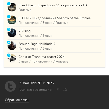
1
Clair Obscur: Expedition 33 на русском на ПК
Ролевые
2
ELDEN RING дополнение Shadow of the Erdtree
Приключения / Экшен / Ролевые
3
V Rising
Приключения / Экшен
4
Senua's Saga Hellblade 2
Приключения / Экшен
5
Ghost of Tsushima взлом 2024
Экшен / Приключения / Ролевые
ZONATORRENT © 2023
Все права защищены.
Обратная связь