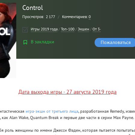
Control
Просмотров:
2 177
/
Комментариев:
0
Игры 2019 года
/
Топ-100
/
Экшен
/
От 3-го лица
В закладки
Пожаловаться
Рейтинг
3
/ 5.0
Дата выхода игры - 27 августа 2019 года
CLAIR OBSCUR: EXPEDITION 33 НА
CLA
РУССКОМ НА ПК
РУ
антастическая
игра-экшн
от третьего лица
, разработанная Remedy, изве
, как Alan Wake, Quantum Break и первые две части в серии Max Payne.
бя роль женщины по имени Джесси Фаден, которая пытается попытатьс