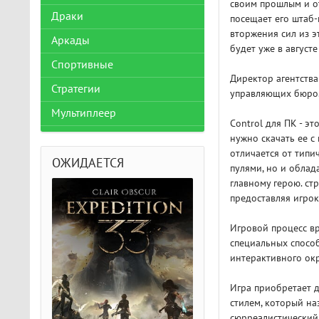
своим прошлым и о
Драки
посещает его штаб-
вторжения сил из э
Аркады
будет уже в август
Спортивные
Директор агентства
Стратегии
управляющих бюро. 
Мультиплеер
Control для ПК - эт
нужно скачать ее с
отличается от типи
ОЖИДАЕТСЯ
пулями, но и обла
главному герою. ст
предоставляя игро
Игровой процесс вр
специальных спосо
интерактивного ок
Игра приобретает 
стилем, который на
сюрреалистический 