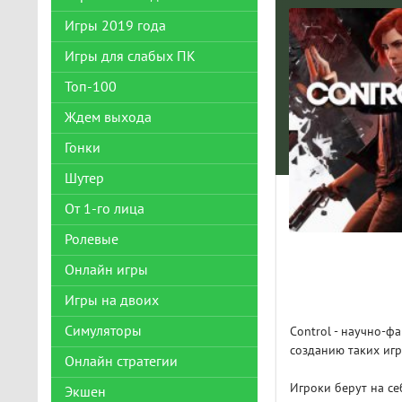
Игры 2019 года
Игры для слабых ПК
Топ-100
Ждем выхода
Гонки
Шутер
От 1-го лица
Ролевые
Онлайн игры
Игры на двоих
Симуляторы
Control - научно-ф
созданию таких игр
Онлайн стратегии
Игроки берут на се
Экшен