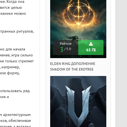
ке. Когда она
овится целью
Механики можно
странных ритуалов,
Рейтинг
Рейтинг
Рейтин
3
3
3
 но для начала
/ 5.0
/ 5.0
/ 5.
65 ГБ
65 ГБ
менее, игра сильно
не только стреляет
DEN RING ДОПОЛНЕНИЕ
ELDEN RING ДОПОЛНЕНИЕ
ELDEN RIN
 например,
ADOW OF THE ERDTREE
SHADOW OF THE ERDTREE
SHADOW OF 
вою форму,
использовать ряд
ния и
ым архитектурным
ков, обеспечивая
аранее, а вкладки