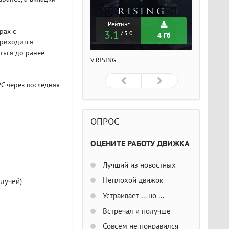
Рейтинг
Рейтинг
Рейтин
рах с
3.1
3.1
3.1
/ 5.0
/ 5.0
/ 5
4 Гб
4 Гб
приходится
ться до ранее
ISING
V RISING
V RISING
 PC через последняя
ОПРОС
ОЦЕНИТЕ РАБОТУ ДВИЖКА
Лучший из новостных
Неплохой движок
 лучей)
Устраивает ... но ...
Встречал и получше
Совсем не понравился