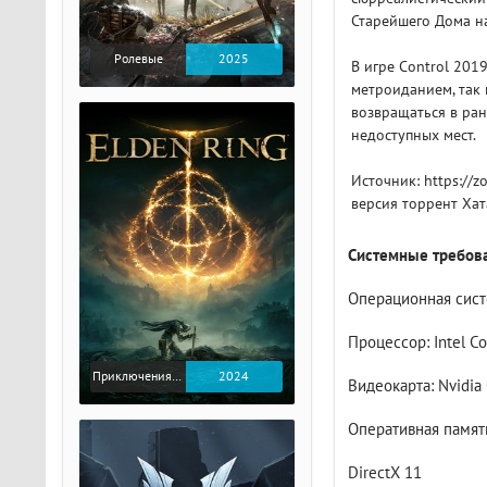
Старейшего Дома на
Ролевые
2025
В игре Control 201
метроиданием, так 
возвращаться в ран
недоступных мест.
Источник: https://z
версия торрент Хат
Системные требова
Операционная систе
Процессор: Intel C
Приключения / Экшен / Ролевые
2024
Видеокарта: Nvidia
Оперативная память
DirectX 11