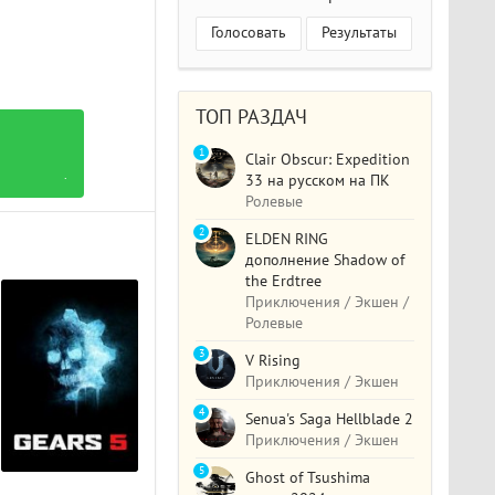
Голосовать
Результаты
ТОП РАЗДАЧ
1
Clair Obscur: Expedition
.
33 на русском на ПК
Ролевые
2
ELDEN RING
дополнение Shadow of
the Erdtree
Приключения / Экшен /
Ролевые
3
V Rising
Приключения / Экшен
4
Senua's Saga Hellblade 2
Приключения / Экшен
5
Ghost of Tsushima