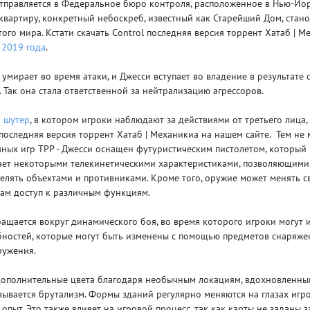
тправляется в Федеральное бюро контроля, расположенное в Нью-Йор
квартиру, конкретный небоскреб, известный как Старейший Дом, стан
того мира. Кстати скачать Control последняя версия торрент Хатаб | 
е
2019 года
.
 умирает во время атаки, и Джесси вступает во владение в результате 
Так она стала ответственной за нейтрализацию агрессоров.
Рейтинг
3
о
шутер
, в котором игроки наблюдают за действиями от третьего лица,
/ 5.0
65 ГБ
 последняя версия торрент Хатаб | Механикиа на нашем сайте. Тем не 
чных игр TPP - Джесси оснащен футуристическим пистолетом, который 
ELDEN RING ДОПОЛНЕНИЕ
EL
дает некоторыми телекинетическими характеристиками, позволяющими,
SHADOW OF THE ERDTREE
SH
релять объектами и противниками. Кроме того, оружие может менять с
кам доступ к различным функциям.
ащается вокруг динамического боя, во время которого игроки могут 
бностей, которые могут быть изменены с помощью предметов снаряже
ружения.
дополнительные цвета благодаря необычным локациям, вдохновленн
зывается брутализм. Формы зданий регулярно меняются на глазах игро
опыт. Это также влияет на игровой процесс, так как карты не заданы з