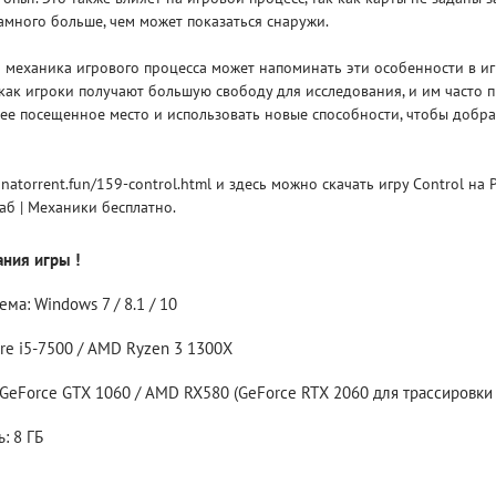
много больше, чем может показаться снаружи.
Рейтинг
9 механика игрового процесса может напоминать эти особенности в иг
3.1
/ 5.0
4 Гб
как игроки получают большую свободу для исследования, и им часто 
ее посещенное место и использовать новые способности, чтобы добра
V RISING
V R
onatorrent.fun/159-control.html и здесь можно скачать игру Control на
аб | Механики бесплатно.
ния игры !
ма: Windows 7 / 8.1 / 10
ore i5-7500 / AMD Ryzen 3 1300X
 GeForce GTX 1060 / AMD RX580 (GeForce RTX 2060 для трассировки
: 8 ГБ