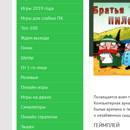
Игры 2019 года
Игры для слабых ПК
Топ-100
Ждем выхода
Гонки
Шутер
От 1-го лица
Ролевые
Онлайн игры
Игры на двоих
Посвящается всем т
Компьютерная аркад
Симуляторы
былые времена и пе
о незабвенных сыщ
Онлайн стратегии
ГЕЙМПЛЕЙ
Экшен