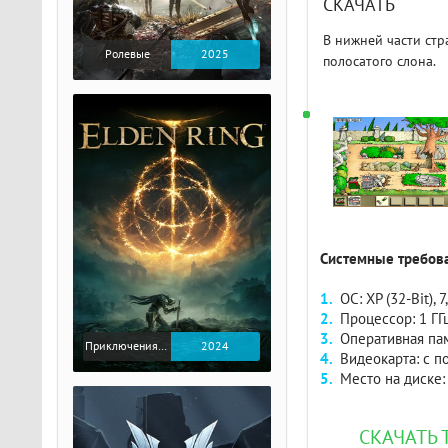
СКАЧАТЬ
В нижней части стр
Ролевые
2025
полосатого слона.
Системные требова
ОС: XP (32-Bit), 7,
Процессор: 1 ГГ
Оперативная пам
Приключения / Экшен / Ролевые
2024
Видеокарта: с 
Место на диске:
СКАЧАТЬ 