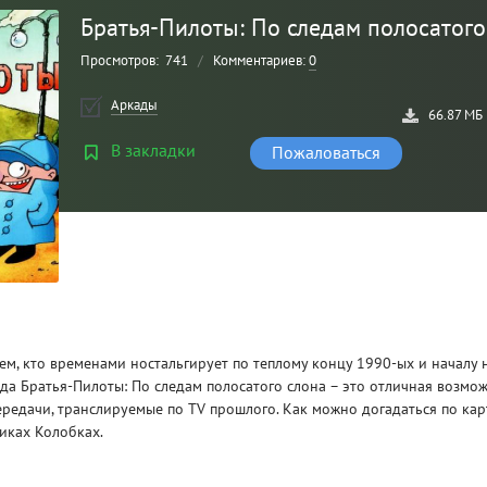
Братья-Пилоты: По следам полосатого
Просмотров:
741
/
Комментариев:
0
Аркады
66.87 МБ
В закладки
Пожаловаться
Рейтинг
3
/ 5.0
CLAIR OBSCUR: EXPEDITION 33 НА
CLA
ем, кто временами ностальгирует по теплому концу 1990-ых и началу 
РУССКОМ НА ПК
РУ
а Братья-Пилоты: По следам полосатого слона – это отличная возмо
редачи, транслируемые по TV прошлого. Как можно догадаться по кар
иках Колобках.