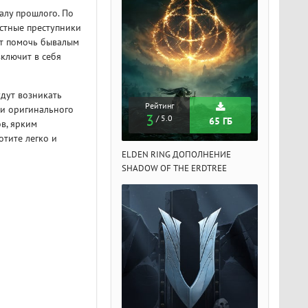
алу прошлого. По
остные преступники
ит помочь бывалым
ключит в себя
дут возникать
Рейтинг
Рейтинг
Рейтин
ии оригинального
3
3
3
/ 5.0
/ 5.0
/ 5.
65 ГБ
65 ГБ
в, ярким
отите легко и
DEN RING ДОПОЛНЕНИЕ
ELDEN RING ДОПОЛНЕНИЕ
ELDEN RIN
ADOW OF THE ERDTREE
SHADOW OF THE ERDTREE
SHADOW OF 