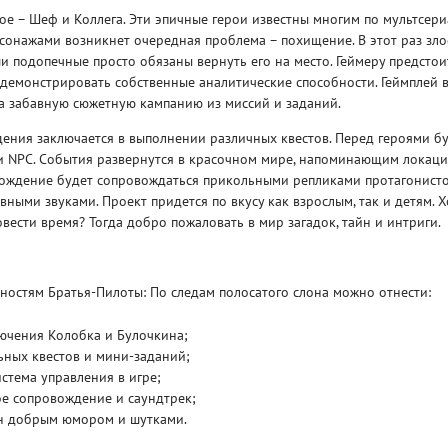
ое – Шеф и Коллега. Эти эпичные герои известны многим по мультсери
рсонажами возникнет очередная проблема – похищение. В этот раз зл
ши подопечные просто обязаны вернуть его на место. Геймеру предсто
демонстрировать собственные аналитические способности. Геймплей в
ма забавную сюжетную кампанию из миссий и заданий.
ения заключается в выполнении различных квестов. Перед героями бу
Рейтинг
 и NPC. События развернутся в красочном мире, напоминающим локац
3
/ 5.0
65 ГБ
хождение будет сопровождаться прикольными репликами протагонисто
вными звуками. Проект придется по вкусу как взрослым, так и детям. Х
ести время? Тогда добро пожаловать в мир загадок, тайн и интриги.
ELDEN RING ДОПОЛНЕНИЕ
EL
SHADOW OF THE ERDTREE
SH
ностям Братья-Пилоты: По следам полосатого слона можно отнести:
ючения Колобка и Булочкина;
ьных квестов и мини-заданий;
стема управления в игре;
е сопровождение и саундтрек;
н добрым юмором и шутками.