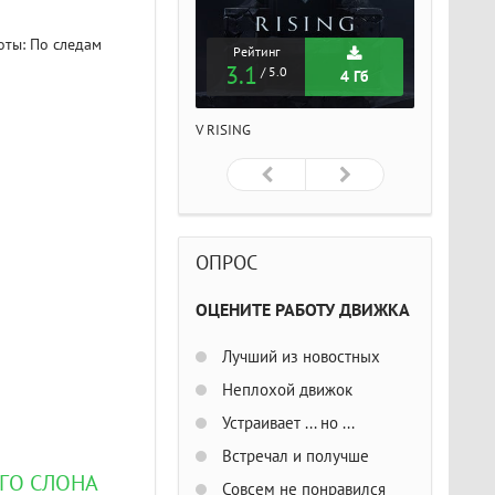
оты: По следам
Рейтинг
Рейтинг
Рейтин
3.1
3.1
3.1
/ 5.0
/ 5.0
/ 5
4 Гб
4 Гб
ISING
V RISING
V RISING
ОПРОС
ОЦЕНИТЕ РАБОТУ ДВИЖКА
Лучший из новостных
Неплохой движок
Устраивает ... но ...
Встречал и получше
ОГО СЛОНА
Совсем не понравился