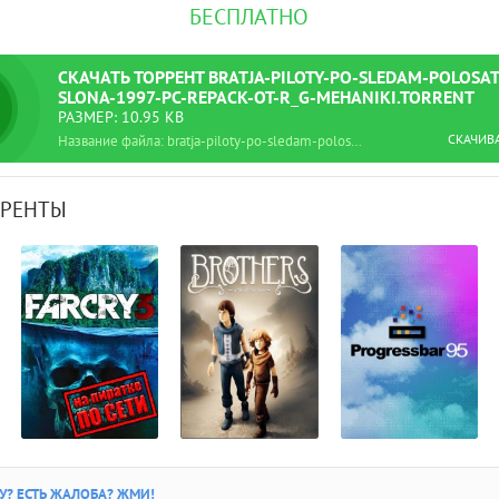
БЕСПЛАТНО
СКАЧАТЬ
ТОРРЕНТ
BRATJA-PILOTY-PO-SLEDAM-POLOSA
SLONA-1997-PC-REPACK-OT-R_G-MEHANIKI.TORRENT
РАЗМЕР: 10.95 KB
СКАЧИВ
Название файла: bratja-piloty-po-sledam-polosatogo-slona-1997-pc-repack-ot-r_g-mehaniki.torrent
РРЕНТЫ
? ЕСТЬ ЖАЛОБА? ЖМИ!