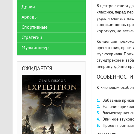
В центре сюжета дв
Драки
классике, перед пе
Аркады
украли слона, а на
сыщикам вновь про
Спортивные
короткую, но весь
Стратегии
Концепция прохожд
Мультиплеер
препятствия, враги
мультсериала. Про
саундтреком и заба
непринуждённо пров
ОЖИДАЕТСЯ
ОСОБЕННОСТИ
К ключевым особен
Забавные прикл
Наличие прикол
Элементарная си
Эпичное звуково
Проект прониза