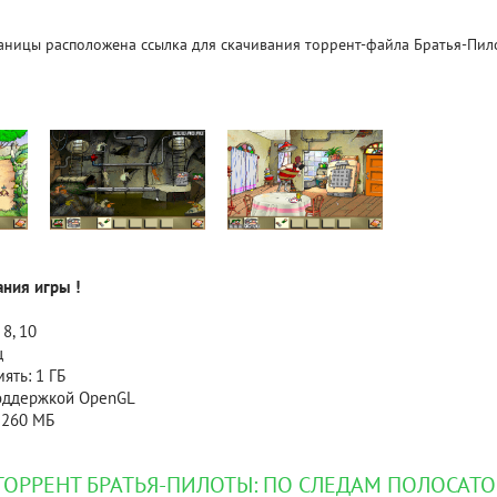
аницы расположена ссылка для скачивания торрент-файла Братья-Пил
Рейтинг
3.1
/ 5.0
4 Гб
V RISING
V R
ния игры !
 8, 10
ц
ять: 1 ГБ
поддержкой OpenGL
 260 МБ
ТОРРЕНТ БРАТЬЯ-ПИЛОТЫ: ПО СЛЕДАМ ПОЛОСАТ