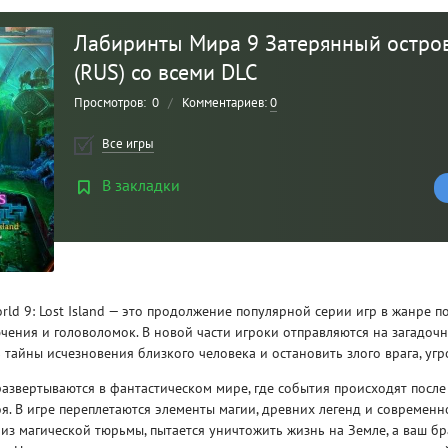
Лабиринты Мира 9 Затерянный остров
(RUS) со всеми DLC
Просмотров:
0
/
Комментариев:
0
Все игры
В закладки
Рейтинг
3
/ 5.0
orld 9: Lost Island — это продолжение популярной серии игр в жанре п
ения и головоломок. В новой части игроки отправляются на загадочн
CLAIR OBSCUR: EXPEDITION 33 НА
CLA
РУССКОМ НА ПК
РУ
 тайны исчезновения близкого человека и остановить злого врага, уг
азвертываются в фантастическом мире, где события происходят после
оя. В игре переплетаются элементы магии, древних легенд и современ
из магической тюрьмы, пытается уничтожить жизнь на Земле, а ваш бр