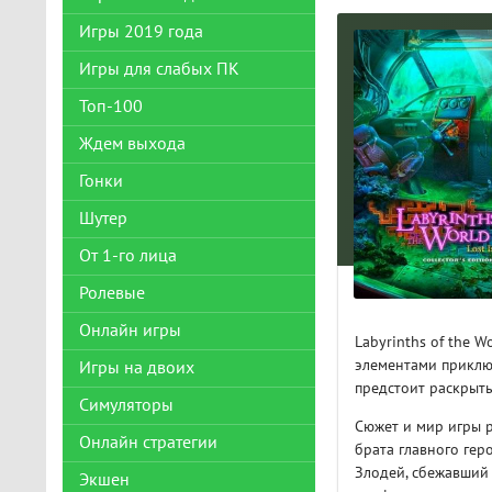
Игры 2019 года
Игры для слабых ПК
Топ-100
Ждем выхода
Гонки
Шутер
От 1-го лица
Ролевые
Онлайн игры
Labyrinths of the W
элементами приключ
Игры на двоих
предстоит раскрыть
Симуляторы
Сюжет и мир игры р
Онлайн стратегии
брата главного гер
Злодей, сбежавший 
Экшен