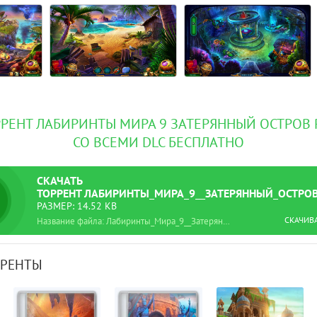
РРЕНТ ЛАБИРИНТЫ МИРА 9 ЗАТЕРЯННЫЙ ОСТРОВ R
СО ВСЕМИ DLC БЕСПЛАТНО
СКАЧАТЬ
ТОРРЕНТ
ЛАБИРИНТЫ_МИРА_9__ЗАТЕРЯННЫЙ_ОСТРОВ
РАЗМЕР: 14.52 KB
СКАЧИВ
Название файла: Лабиринты_Мира_9__Затерянный_остров.torrent
РРЕНТЫ