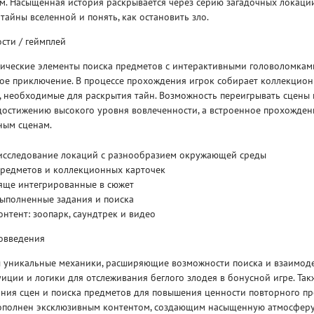
м. Насыщенная история раскрывается через серию загадочных локаций
тайны вселенной и понять, как остановить зло.
сти / геймплей
сические элементы поиска предметов с интерактивными головоломкам
ое приключение. В процессе прохождения игрок собирает коллекцион
, необходимые для раскрытия тайн. Возможность переигрывать сцены 
Рейтинг
достижению высокого уровня вовлеченности, а встроенное прохожден
3
/ 5.0
65 ГБ
ным сценам.
исследование локаций с разнообразием окружающей среды
ELDEN RING ДОПОЛНЕНИЕ
EL
предметов и коллекционных карточек
SHADOW OF THE ERDTREE
SH
тяще интегрированные в сюжет
выполненные задания и поиска
нтент: зоопарк, саундтрек и видео
овведения
ы уникальные механики, расширяющие возможности поиска и взаимоде
иции и логики для отслеживания беглого злодея в бонусной игре. Та
ания сцен и поиска предметов для повышения ценности повторного п
ополнен эксклюзивным контентом, создающим насыщенную атмосферу