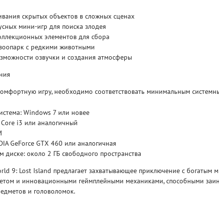
ивания скрытых объектов в сложных сценах
Рейтинг
сных мини-игр для поиска злодея
3.1
/ 5.0
4 Гб
оллекционных элементов для сбора
зоопарк с редкими животными
зможности озвучки и создания атмосферы
V RISING
V R
ния
комфортную игру, необходимо соответствовать минимальным системн
истема: Windows 7 или новее
l Core i3 или аналогичный
M
DIA GeForce GTX 460 или аналогичная
м диске: около 2 ГБ свободного пространства
World 9: Lost Island предлагает захватывающее приключение с богатым 
етом и инновационными геймплейными механиками, способными заин
редметов и головоломок.