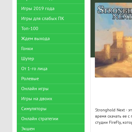
Игры 2019 года
Игры для слабых ПК
Топ-100
Ждем выхода
Гонки
Шутер
От 1-го лица
Ролевые
Онлайн игры
Игры на двоих
Симуляторы
Stronghold Next - 
время скачать ее с
Онлайн стратегии
студии FireFly, ко
Экшен