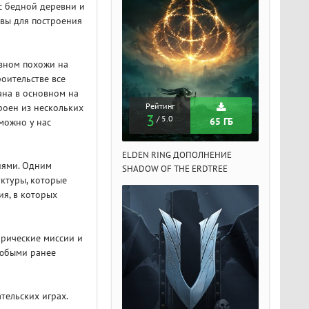
 с бедной деревни и
овы для построения
овном похожи на
оительстве все
ана в основном на
Рейтинг
Рейтинг
Рейтин
роен из нескольких
3
3
3
/ 5.0
/ 5.0
/ 5.
65 ГБ
65 ГБ
можно у нас
DEN RING ДОПОЛНЕНИЕ
ELDEN RING ДОПОЛНЕНИЕ
ELDEN RIN
иями. Одним
ADOW OF THE ERDTREE
SHADOW OF THE ERDTREE
SHADOW OF 
уктуры, которые
ия, в которых
орические миссии и
любыми ранее
тельских играх.