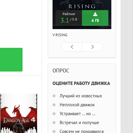
Рейтинг
Рейтинг
Рейтин
3.1
3.1
3.1
/ 5.0
/ 5.0
/ 5
4 Гб
4 Гб
ISING
V RISING
V RISING
О
.
ОПРОС
ОЦЕНИТЕ РАБОТУ ДВИЖКА
Лучший из новостных
Неплохой движок
Устраивает ... но ...
Встречал и получше
Совсем не понравился