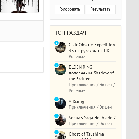
Голосовать
Результаты
ТОП РАЗДАЧ
1
Clair Obscur: Expedition
33 на русском на ПК
Ролевые
2
ELDEN RING
дополнение Shadow of
the Erdtree
Приключения / Экшен /
Ролевые
3
V Rising
Приключения / Экшен
4
Senua's Saga Hellblade 2
Приключения / Экшен
5
Ghost of Tsushima