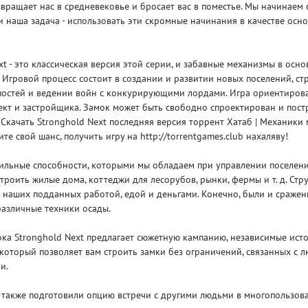
звращает нас в средневековье и бросает вас в поместье. Мы начинаем
и наша задача - использовать эти скромные начинания в качестве осн
xt - это классическая версия этой серии, и забавные механизмы в осн
Игровой процесс состоит в создании и развитии новых поселений, стр
постей и ведении войн с конкурирующими лордами. Игра ориентиров
Рейтинг
кт и застройщика. Замок может быть свободно спроектирован и пост
3
/ 5.0
65 ГБ
 Скачать Stronghold Next последняя версия торрент Хатаб | Механики 
ите свой шанс, получить игру на http://torrentgames.club нахаляву!
ELDEN RING ДОПОЛНЕНИЕ
EL
обильные способности, которыми мы обладаем при управлении поселен
SHADOW OF THE ERDTREE
SH
троить жилые дома, коттеджи для лесорубов, рынки, фермы и т. д. Стр
 наших подданных работой, едой и деньгами. Конечно, были и сражен
различные техники осады.
ка Stronghold Next предлагает сюжетную кампанию, независимые ист
который позволяет вам строить замки без ограничений, связанных с 
и.
 также подготовили опцию встречи с другими людьми в многопользова