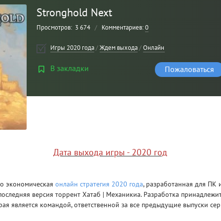
Stronghold Next
Просмотров:
3 674
/
Комментариев:
0
Игры 2020 года
/
Ждем выхода
/
Онлайн стратегии
/
Стратег
В закладки
Пожаловаться
Рейтинг
3
/ 5.0
Дата выхода игры - 2020 год
CLAIR OBSCUR: EXPEDITION 33 НА
CLA
РУССКОМ НА ПК
РУ
это экономическая
онлайн стратегия
2020 года
, разработанная для ПК
 последняя версия торрент Хатаб | Механикиа. Разработка принадлежи
торая является командой, ответственной за все предыдущие выпуски сер