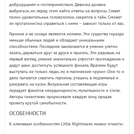
добродушием и гостеприимством. Девочка должна
выбраться, но перед этим найти ответы на вопросы. Сюжет
полон удивительных головоломок, секретов и тайн. Сможет
ли протагонистка справиться с ними – зависит только от вас.
Героиня и ее соседи являются номами. Эти существа гораздо
меньше обычных людей и обладают уникальными
способностями. Последние заключаются в умении улетно
лазать, держаться друг за друга и прыгать. Эти рядовые, на
первый взгляд, умения значительно упростят прохождение и
дадут шанс достигнуть успешного финала. Врагами будут
выступать не только люди, но и магические «руки». Они то и
дело пытаются схватить героиню, уташить в подземелье и
разорвать на куски. Визуальная составляющая игры
порадует фанатов неординарности, мультяшности и стиля.
Авторы талантливо прорисовали каждую зону, придав
проекту крутой самобытности.
ОСОБЕННОСТИ
К ключевым особенностям Little Nightmares можно отнести: