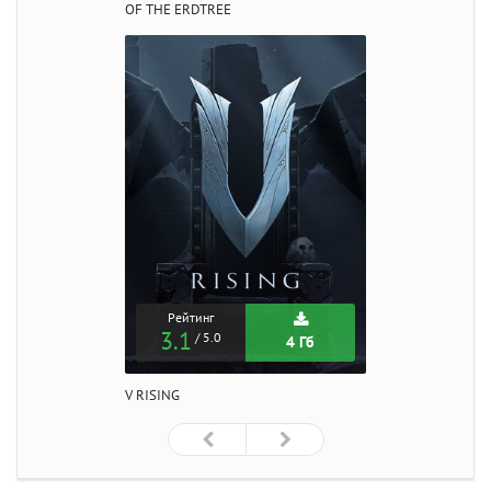
OF THE ERDTREE
Рейтинг
3.1
/ 5.0
4 Гб
V RISING