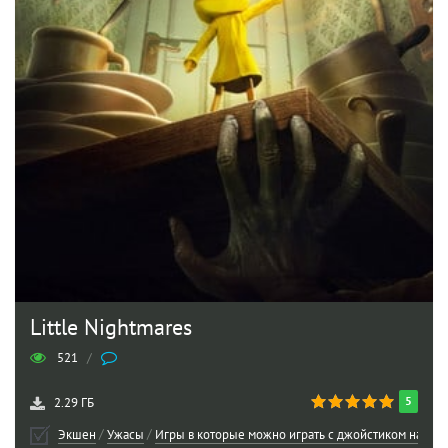
Little Nightmares
521
/
5
2.29 ГБ
Экшен
/
Ужасы
/
Игры в которые можно играть с джойстиком на ПК