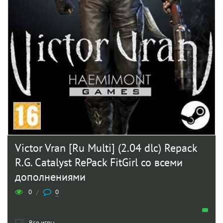
Victor Vran [Ru Multi] (2.04 dlc) Repack
R.G. Catalyst RePack FitGirl со всеми
дополнениями
0
/
0
Все игры