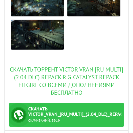
СКАЧАТЬ ТОРРЕНТ VICTOR VRAN [RU MULTI]
(2.04 DLC) REPACK R.G. CATALYST REPACK
FITGIRL СО ВСЕМИ ДОПОЛНЕНИЯМИ
БЕСПЛАТНО
СКАЧАТЬ
ТОРРЕНТ
VICTOR_VRAN_[RU_MULTI]_(2.04_DLC)_REPACK_R.
СКАЧИВАНИЙ:
3919
yst.torrent