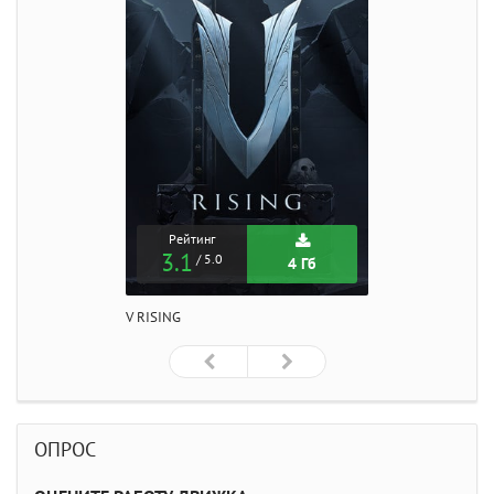
Рейтинг
3.1
/ 5.0
4 Гб
V RISING
ОПРОС