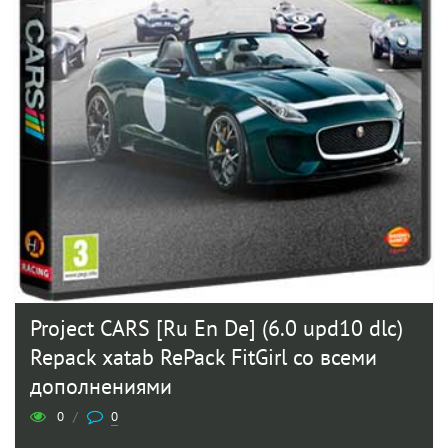
Project CARS [Ru En De] (6.0 upd10 dlc)
Repack xatab RePack FitGirl со всеми
дополнениями
0
/
0