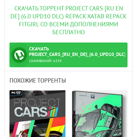
СКАЧАТЬ ТОРРЕНТ PROJECT CARS [RU EN
DE] (6.0 UPD10 DLC) REPACK XATAB REPACK
FITGIRL СО ВСЕМИ ДОПОЛНЕНИЯМИ
БЕСПЛАТНО
СКАЧАТЬ
ТОРРЕНТ
PROJECT_CARS_[RU_EN_DE]_(6.0_UPD10_DLC)_RE
СКАЧИВАНИЙ:
6339
xatab.torrent
ПОХОЖИЕ ТОРРЕНТЫ