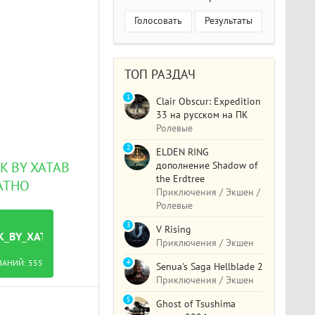
Голосовать
Результаты
ТОП РАЗДАЧ
1
Clair Obscur: Expedition
33 на русском на ПК
Ролевые
2
ELDEN RING
дополнение Shadow of
CK BY XATAB
the Erdtree
АТНО
Приключения / Экшен /
Ролевые
3
V Rising
CK_BY_XATAB_[DELUXE_EDITION].TORRENT
Приключения / Экшен
4
ВАНИЙ:
555
Senua's Saga Hellblade 2
Приключения / Экшен
5
Ghost of Tsushima