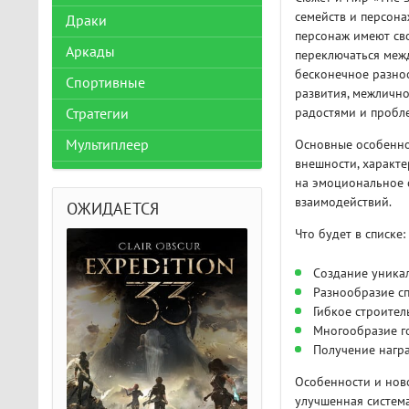
семейств и персона
Драки
персонаж имеют св
Аркады
переключаться межд
бесконечное разноо
Спортивные
развития, межличн
радостями и пробл
Стратегии
Мультиплеер
Основные особенно
внешности, характе
на эмоциональное 
взаимодействий.
ОЖИДАЕТСЯ
Что будет в списке:
Создание уника
Разнообразие с
Гибкое строител
Многообразие г
Получение награ
Особенности и ново
улучшенная система