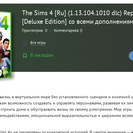
The Sims 4 [Ru] (1.13.104.1010 dlc) Re
[Deluxe Edition] со всеми дополнения
Просмотров:
0
/
Комментариев:
0
Все игры
В закладки
Рейтинг
3
/ 5.0
 жизнь в виртуальном мире без установленного сценария и конечной ц
CLAIR OBSCUR: EXPEDITION 33 НА
CLA
кам возможность создавать и управлять персонажами, развивая их лич
РУССКОМ НА ПК
РУ
 строить дома и обустраивать жизнь по своему усмотрению. Мир игр
имодействиями, эмоциональной выразительностью и широкими возм
ims 4» не закреплены за конкретной историей. В центре внимания — 