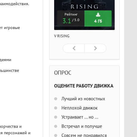
заимодействия.
Рейтинг
Рейтинг
Рейтин
3.1
3.1
3.1
/ 5.0
/ 5.0
/ 5
4 Гб
4 Гб
ет игровые
ISING
V RISING
V RISING
идеями
льшинстве
ОПРОС
ОЦЕНИТЕ РАБОТУ ДВИЖКА
Лучший из новостных
Неплохой движок
Устраивает ... но ...
Встречал и получше
ворчества и
ия персонажей и
Совсем не понравился