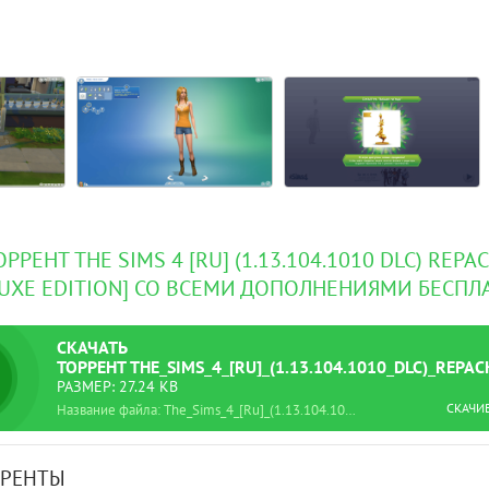
РРЕНТ THE SIMS 4 [RU] (1.13.104.1010 DLC) REPA
LUXE EDITION] СО ВСЕМИ ДОПОЛНЕНИЯМИ БЕСПЛ
СКАЧАТЬ
ТОРРЕНТ
THE_SIMS_4_[RU]_(1.13.104.1010_DLC)_REPA
РАЗМЕР: 27.24 KB
СКАЧИ
Название файла: The_Sims_4_[Ru]_(1.13.104.1010_dlc)_Repack_by_xatab_[Deluxe_Edition].torrent
РРЕНТЫ