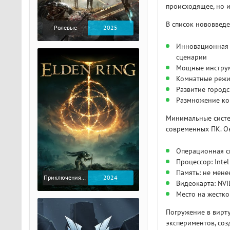
происходящее, но и
В список нововведе
Ролевые
2025
Инновационная 
сценарии
Мощные инструм
Комнатные режи
Развитие городс
Размножение кон
Минимальные систе
современных ПК. Он
Операционная си
Процессор: Inte
Память: не мене
Приключения / Экшен / Ролевые
2024
Видеокарта: NV
Место на жестко
Погружение в вирту
экспериментов, соз