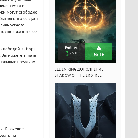
ждая семья и
оки могут свободно
бытиям, что создает
 личностного
стоящей жизни с её
Рейтинг
Рейтинг
Рейтин
й свободой выбора
3
3
3
/ 5.0
/ 5.0
/ 5.
65 ГБ
65 ГБ
. Вы можете влиять
 повышает реализм
DEN RING ДОПОЛНЕНИЕ
ELDEN RING ДОПОЛНЕНИЕ
ELDEN RIN
ADOW OF THE ERDTREE
SHADOW OF THE ERDTREE
SHADOW OF 
ии. Ключевое —
овать на