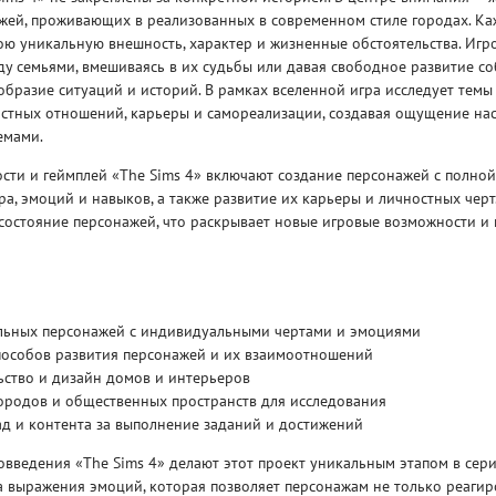
жей, проживающих в реализованных в современном стиле городах. Ка
ою уникальную внешность, характер и жизненные обстоятельства. Игр
у семьями, вмешиваясь в их судьбы или давая свободное развитие со
бразие ситуаций и историй. В рамках вселенной игра исследует темы
остных отношений, карьеры и самореализации, создавая ощущение на
емами.
Рейтинг
сти и геймплей «The Sims 4» включают создание персонажей с полно
3
/ 5.0
65 ГБ
ра, эмоций и навыков, а также развитие их карьеры и личностных черт
состояние персонажей, что раскрывает новые игровые возможности и
ELDEN RING ДОПОЛНЕНИЕ
EL
SHADOW OF THE ERDTREE
SH
льных персонажей с индивидуальными чертами и эмоциями
пособов развития персонажей и их взаимоотношений
ьство и дизайн домов и интерьеров
ородов и общественных пространств для исследования
д и контента за выполнение заданий и достижений
введения «The Sims 4» делают этот проект уникальным этапом в сер
 выражения эмоций, которая позволяет персонажам не только реагир