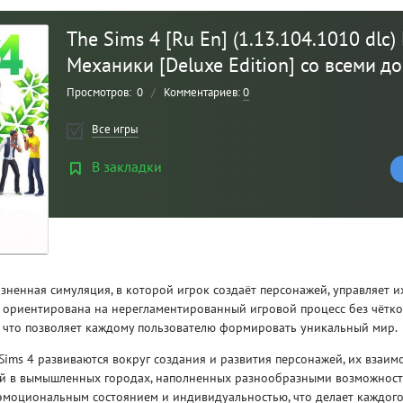
The Sims 4 [Ru En] (1.13.104.1010 dlc) 
Механики [Deluxe Edition] со всеми 
Просмотров:
0
/
Комментариев:
0
Все игры
В закладки
Рейтинг
3
/ 5.0
изненная симуляция, в которой игрок создаёт персонажей, управляет и
CLAIR OBSCUR: EXPEDITION 33 НА
CLA
а ориентирована на нерегламентированный игровой процесс без чётк
РУССКОМ НА ПК
РУ
, что позволяет каждому пользователю формировать уникальный мир.
Sims 4 развиваются вокруг создания и развития персонажей, их взаи
й в вымышленных городах, наполненных разнообразными возможност
эмоциональным состоянием и индивидуальностью, что делает каждого