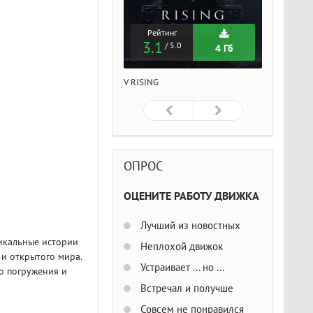
Рейтинг
Рейтинг
Рейтин
3.1
3.1
3.1
/ 5.0
/ 5.0
/ 5
4 Гб
4 Гб
ISING
V RISING
V RISING
ОПРОС
ОЦЕНИТЕ РАБОТУ ДВИЖКА
Лучший из новостных
никальные истории
Неплохой движок
и открытого мира.
Устраивает ... но ...
о погружения и
Встречал и получше
Совсем не понравился