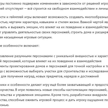
ры постоянно подвержен изменениям в зависимости от решений игрок
ей отсутствуют — всё строится на свободном взаимодействии и личны
сти и геймплей игры включают возможность создавать многообразных
тью, чертами характера, навыками и стилем жизни. Важной чертой яв
вать и выражать эмоции, что влияет на их поведение и взаимодейст
 управлять деятельностью своих персонажей, строить дома и расшир
вая насыщенные игровые ситуации.
Рейтинг
3
/ 5.0
65 ГБ
е особенности включают:
ELDEN RING ДОПОЛНЕНИЕ
EL
правление разумными персонажами с уникальной внешностью и харак
SHADOW OF THE ERDTREE
SH
й персонажей, которые влияют на их поведение и взаимодействия
енты проектирования домов и персонажей для точной настройки и т
 с возможностью выбирать участки для строительства и исследовани
 для получения наград, новых предметов, нарядов и достижений
ики и особенности делают игру ещё более захватывающей и предост
орчества. В игре появились новые способы кастомизации персонажей
тельства и управления эмоциями. Кроме того, разработчики внедрил
ства, способные оживить игровой процесс и дать игроку ощущение п
изнью.