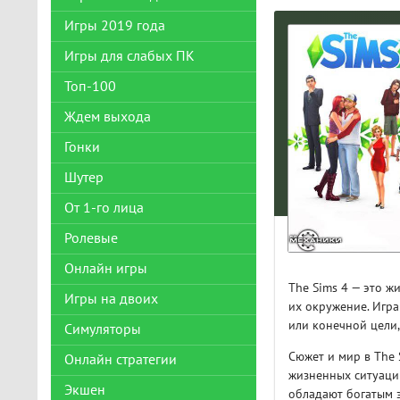
Игры 2019 года
Игры для слабых ПК
Топ-100
Ждем выхода
Гонки
Шутер
От 1-го лица
Ролевые
Онлайн игры
The Sims 4 — это ж
Игры на двоих
их окружение. Игр
или конечной цели
Симуляторы
Сюжет и мир в The 
Онлайн стратегии
жизненных ситуаци
Экшен
обладают богатым 