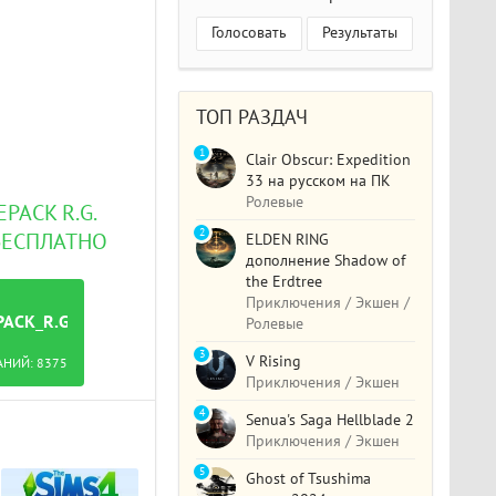
Голосовать
Результаты
ТОП РАЗДАЧ
1
Clair Obscur: Expedition
33 на русском на ПК
Ролевые
EPACK R.G.
2
БЕСПЛАТНО
ELDEN RING
дополнение Shadow of
the Erdtree
Приключения / Экшен /
REPACK_R.G._МЕХАНИКИ_[DELUXE_EDITION].TORRENT
Ролевые
3
V Rising
АНИЙ:
8375
Приключения / Экшен
4
Senua's Saga Hellblade 2
Приключения / Экшен
5
Ghost of Tsushima