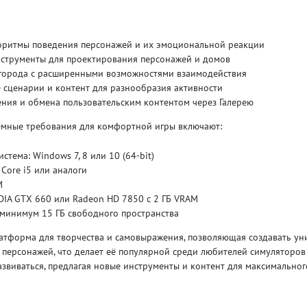
Рейтинг
3.1
оритмы поведения персонажей и их эмоциональной реакции
/ 5.0
4 Гб
нструменты для проектирования персонажей и домов
города с расширенными возможностями взаимодействия
V RISING
V R
 сценарии и контент для разнообразия активности
ния и обмена пользовательским контентом через Галерею
мные требования для комфортной игры включают:
стема: Windows 7, 8 или 10 (64-bit)
 Core i5 или аналоги
M
DIA GTX 660 или Radeon HD 7850 с 2 ГБ VRAM
 минимум 15 ГБ свободного пространства
латформа для творчества и самовыражения, позволяющая создавать у
персонажей, что делает её популярной среди любителей симуляторов 
звиваться, предлагая новые инструменты и контент для максимальног