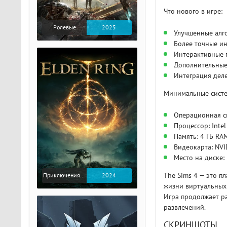
Что нового в игре:
Ролевые
2025
Улучшенные алг
Более точные и
Интерактивные 
Дополнительные
Интеграция деле
Минимальные систе
Операционная си
Процессор: Intel
Память: 4 ГБ RA
Видеокарта: NVI
Место на диске:
The Sims 4 — это п
Приключения / Экшен / Ролевые
2024
жизни виртуальных 
Игра продолжает ра
развлечений.
СКРИНШОТЫ