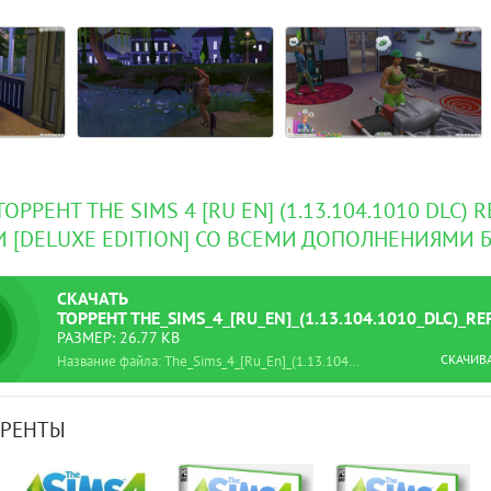
ОРРЕНТ THE SIMS 4 [RU EN] (1.13.104.1010 DLC) R
 [DELUXE EDITION] СО ВСЕМИ ДОПОЛНЕНИЯМИ 
СКАЧАТЬ
ТОРРЕНТ
THE_SIMS_4_[RU_EN]_(1.13.104.1010_DLC)_
РАЗМЕР: 26.77 KB
СКАЧИВ
Название файла: The_Sims_4_[Ru_En]_(1.13.104.1010_dlc)_Repack_R.G._Механики_[Deluxe_Edition].torrent
РРЕНТЫ