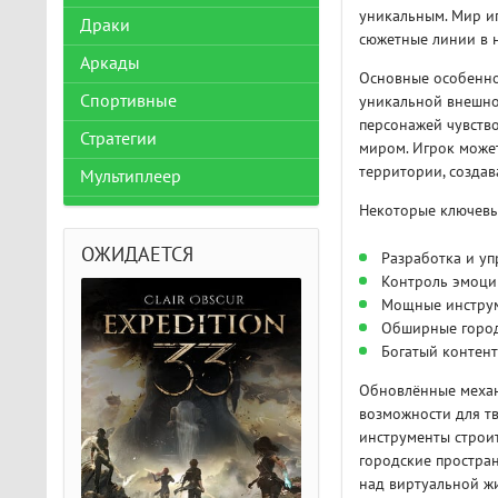
уникальным. Мир иг
Драки
сюжетные линии в н
Аркады
Основные особенно
Спортивные
уникальной внешнос
персонажей чувство
Стратегии
миром. Игрок может
территории, созда
Мультиплеер
Некоторые ключевы
ОЖИДАЕТСЯ
Разработка и у
Контроль эмоци
Мощные инструм
Обширные города
Богатый контент
Обновлённые механ
возможности для тв
инструменты строи
городские простран
над виртуальной ж