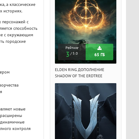
а, а классические
х историях.
 персонажей с
ляется способность
вие с окружающим
ять городские
Рейтинг
Рейтинг
Рейтин
3
3
3
/ 5.0
/ 5.0
/ 5.
65 ГБ
65 ГБ
DEN RING ДОПОЛНЕНИЕ
ELDEN RING ДОПОЛНЕНИЕ
ELDEN RIN
тером
ADOW OF THE ERDTREE
SHADOW OF THE ERDTREE
SHADOW OF 
ворчества
я
авляют новые
, расширены
и динамичные
олного контроля