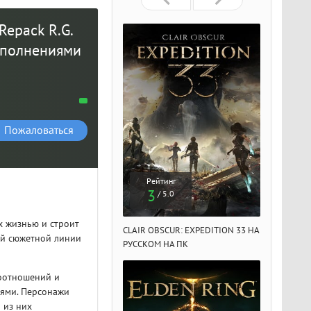
Repack R.G.
дополнениями
Пожаловаться
Рейтинг
Рейтинг
Рейтин
3
3
3
/ 5.0
/ 5.0
/ 5.
х жизнью и строит
IR OBSCUR: EXPEDITION 33 НА
CLAIR OBSCUR: EXPEDITION 33 НА
CLAIR OBSCU
ой сюжетной линии
ССКОМ НА ПК
РУССКОМ НА ПК
РУССКОМ НА
моотношений и
ями. Персонажи
 из них