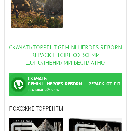
СКАЧАТЬ ТОРРЕНТ GEMINI HEROES REBORN
REPACK FITGIRL СО ВСЕМИ
ДОПОЛНЕНИЯМИ БЕСПЛАТНО
СКАЧАТЬ
ТОРРЕНТ
GEMINI__HEROES_REBORN___REPACK_ОТ_FITGIRL
СКАЧИВАНИЙ:
3226
t
ПОХОЖИЕ ТОРРЕНТЫ