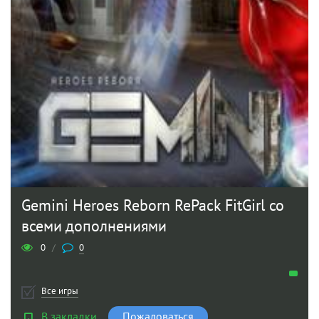
Gemini Heroes Reborn RePack FitGirl со
всеми дополнениями
0
/
0
Все игры
В закладки
Пожаловаться