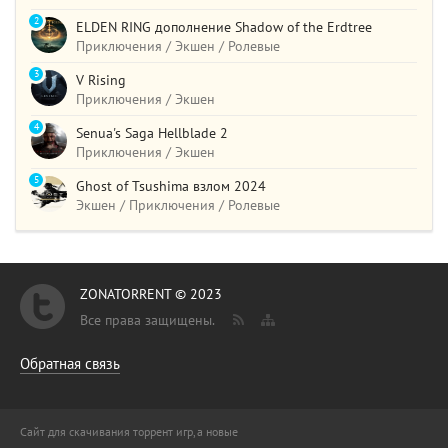
2
ELDEN RING дополнение Shadow of the Erdtree
Приключения / Экшен / Ролевые
3
V Rising
Приключения / Экшен
4
Senua's Saga Hellblade 2
Приключения / Экшен
5
Ghost of Tsushima взлом 2024
Экшен / Приключения / Ролевые
ZONATORRENT © 2023
Все права защищены.
Обратная связь
Сайт для скачивания торрент игр, а новые