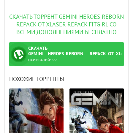
СКАЧАТЬ ТОРРЕНТ GEMINI HEROES REBORN
REPACK ОТ XLASER REPACK FITGIRL СО
ВСЕМИ ДОПОЛНЕНИЯМИ БЕСПЛАТНО
СКАЧАТЬ
ТОРРЕНТ
GEMINI__HEROES_REBORN___REPACK_ОТ_XLASER
СКАЧИВАНИЙ:
631
ent
ПОХОЖИЕ ТОРРЕНТЫ