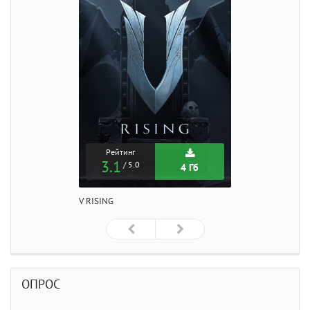
Рейтинг
3.1
/ 5.0
4 Гб
V RISING
ОПРОС