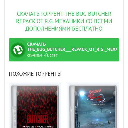
СКАЧАТЬ ТОРРЕНТ THE BUG BUTCHER
REPACK ОТ R.G. МЕХАНИКИ СО ВСЕМИ
ДОПОЛНЕНИЯМИ БЕСПЛАТНО
СКАЧАТЬ
ТОРРЕНТ
THE_BUG_BUTCHER___REPACK_ОТ_R.G._МЕХАНИК
СКАЧИВАНИЙ:
2797
ent
ПОХОЖИЕ ТОРРЕНТЫ