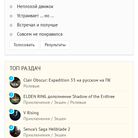
Неплохой движок
Устраивает ... но ...
Встречал и получше
Совсем не понравился
Голосовать
Результаты
ТОП РАЗДАЧ
1
Clair Obscur: Expedition 33 на русском на ПК
Ролевые
2
ELDEN RING дополнение Shadow of the Erdtree
Приключения / Экшен / Ролевые
3
V Rising
Приключения / Экшен
4
Senua's Saga Hellblade 2
Приключения / Экшен