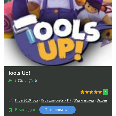
Tools Up!
1 538
/
0
5
Игры 2019 года
/
Игры для слабых ПК
/
Ждем выхода
/
Экшен
/
Мул
В закладки
Пожаловаться