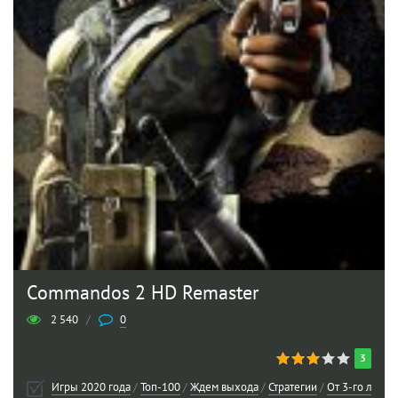
Commandos 2 HD Remaster
2 540
/
0
3
Игры 2020 года
/
Топ-100
/
Ждем выхода
/
Стратегии
/
От 3-го лица