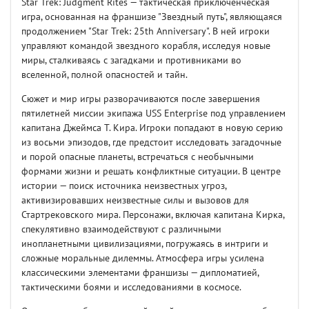
Star Trek: Judgment Rites — тактическая приключенческая
игра, основанная на франшизе "Звездный путь", являющаяся
продолжением "Star Trek: 25th Anniversary". В ней игроки
управляют командой звездного корабля, исследуя новые
миры, сталкиваясь с загадками и противниками во
вселенной, полной опасностей и тайн.
Сюжет и мир игры разворачиваются после завершения
пятилетней миссии экипажа USS Enterprise под управлением
капитана Джеймса Т. Кира. Игроки попадают в новую серию
из восьми эпизодов, где предстоит исследовать загадочные
и порой опасные планеты, встречаться с необычными
формами жизни и решать конфликтные ситуации. В центре
истории — поиск источника неизвестных угроз,
активизировавших неизвестные силы и вызовов для
Стартрековского мира. Персонажи, включая капитана Кирка,
спекулятивно взаимодействуют с различными
инопланетными цивилизациями, погружаясь в интриги и
сложные моральные дилеммы. Атмосфера игры усилена
классическими элементами франшизы — дипломатией,
тактическими боями и исследованиями в космосе.