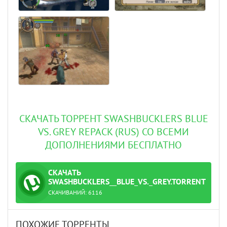
СКАЧАТЬ ТОРРЕНТ SWASHBUCKLERS BLUE
VS. GREY REPACK (RUS) СО ВСЕМИ
ДОПОЛНЕНИЯМИ БЕСПЛАТНО
СКАЧАТЬ
ТОРРЕНТ
SWASHBUCKLERS__BLUE_VS._GREY.TORRENT
СКАЧИВАНИЙ:
6116
ПОХОЖИЕ ТОРРЕНТЫ