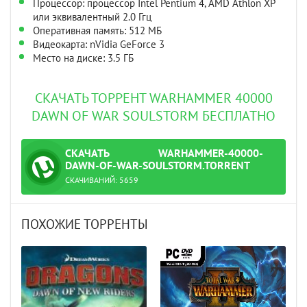
Процессор: процессор Intel Pentium 4, AMD Athlon XP
или эквивалентный 2.0 Ггц
Оперативная память: 512 МБ
Видеокарта: nVidia GeForce 3
Место на диске: 3.5 ГБ
СКАЧАТЬ ТОРРЕНТ WARHAMMER 40000
DAWN OF WAR SOULSTORM БЕСПЛАТНО
СКАЧАТЬ
WARHAMMER-40000-
ТОРРЕНТ
DAWN-OF-WAR-SOULSTORM.TORRENT
СКАЧИВАНИЙ:
5659
t
ПОХОЖИЕ ТОРРЕНТЫ