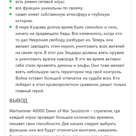
есть режим сетевой игры;
все фракции уникальны по-своему;
сюжет имеет собственную атмосферу и глубокую
историю.
В мире Куарава долгое время было спокойно и тихо,
ничего не предвещало беды. Все изменилось, когда кто-
то дал Некронам свободу, разбудил их. Теперь они
желают завладеть этим миром, уничтожить всех жителей
на своем пути. В этот раз Эльдары должны взять оружие
и уничтожить врагов навсегда. В это же время активно
себя стали проявлять демоны и эльфы. Они тоже желают
взять небольшую часть территории под свой контроль.
Война оставит большой отпечаток на судьбе всех. Кто
победит в этом кровопролитном сражении, решит только
главный герой.
ВЫВОД
Warhammer 40000 Dawn of War Soulstorm – стратегия, где
каждый игрок проведет большое количество времени,
покажет свои способности. Для начала следует выбрать
фракцию, они все будут отличаться юнитами, навыками,