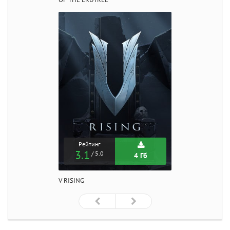
Рейтинг
3.1
/ 5.0
4 Гб
V RISING