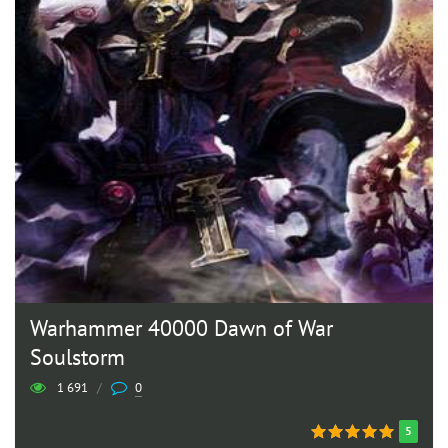
Warhammer 40000 Dawn of War
Soulstorm
1 691
/
0
5