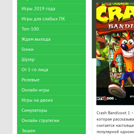
Игры 2019 года
Игры для слабых ПК
Топ-100
Ждем выхода
Гонки
Шутер
От 1-го лица
Ролевые
Онлайн игры
Игры на двоих
Симуляторы
Crash Bandicoot 1
которая рассказыва
Онлайн стратегии
считается настояще
Экшен
популярной одноим