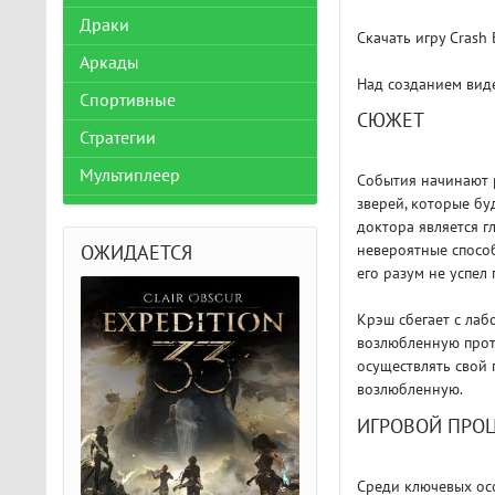
Драки
Скачать игру Crash
Аркады
Над созданием вид
Спортивные
СЮЖЕТ
Стратегии
Мультиплеер
События начинают р
зверей, которые бу
доктора является г
невероятные способ
ОЖИДАЕТСЯ
его разум не успел
Крэш сбегает с лаб
возлюбленную прот
осуществлять свой 
возлюбленную.
ИГРОВОЙ ПРО
Среди ключевых ос