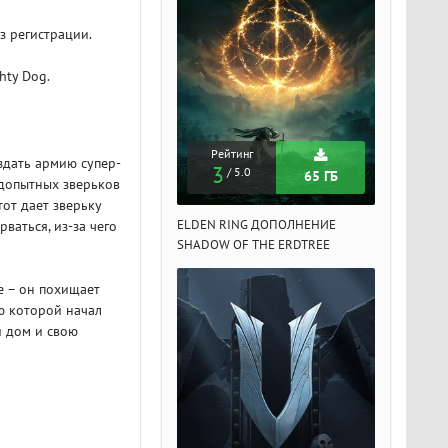
з регистрации.
hty Dog.
Рейтинг
Рейтинг
Рейтин
здать армию супер-
3
3
3
/ 5.0
/ 5.0
/ 5.
65 ГБ
65 ГБ
одопытных зверьков
от дает зверьку
DEN RING ДОПОЛНЕНИЕ
ELDEN RING ДОПОЛНЕНИЕ
ELDEN RIN
ваться, из-за чего
ADOW OF THE ERDTREE
SHADOW OF THE ERDTREE
SHADOW OF 
е – он похищает
ю которой начал
й дом и свою