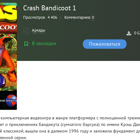
Crash Bandicoot 1
Просмотров:
4 406
/
Комментариев:
0
Аркады
0 G
В закладки
Пожаловаться
Рейтинг
3
/ 5.0
CLAIR OBSCUR: EXPEDITION 33 НА
CLA
РУССКОМ НА ПК
РУ
 – компьютерная видеоигра в жанре платформера с полноценной трехм
ет о приключениях бандикута (сумчатого барсука) по имени Крэш. Да
й классикой, вышла она в далеком 1996 году и заложила фундамент д
енной серии.