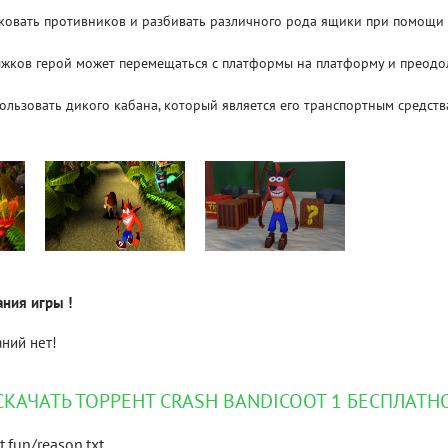
аковать противников и разбивать различного рода ящики при помощи
Рейтинг
жков герой может перемещаться с платформы на платформу и преодо
3.1
/ 5.0
4 Гб
ользовать дикого кабана, который является его транспортным средств
V RISING
V R
ния игры !
ний нет!
СКАЧАТЬ ТОРРЕНТ CRASH BANDICOOT 1 БЕСПЛАТН
t.fun/reason.txt