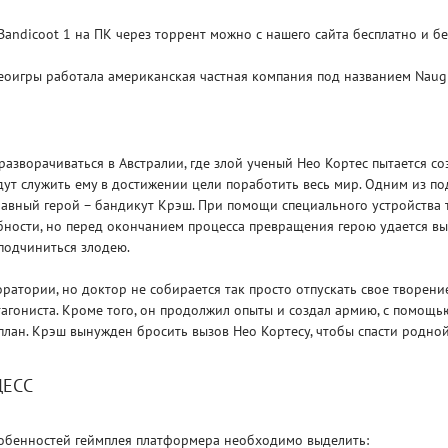
 Bandicoot 1 на ПК через торрент можно с нашего сайта бесплатно и бе
еоигры работала американская частная компания под названием Naug
Рейтинг
азворачиваться в Австралии, где злой ученый Нео Кортес пытается со
3
/ 5.0
65 ГБ
дут служить ему в достижении цели поработить весь мир. Одним из п
лавный герой – бандикут Крэш. При помощи специального устройства т
ELDEN RING ДОПОЛНЕНИЕ
EL
ности, но перед окончанием процесса превращения герою удается выр
SHADOW OF THE ERDTREE
SH
 подчиниться злодею.
оратории, но доктор не собирается так просто отпускать свое творени
агониста. Кроме того, он продолжил опыты и создал армию, с помощь
план. Крэш вынужден бросить вызов Нео Кортесу, чтобы спасти родно
ЦЕСС
обенностей геймплея платформера необходимо выделить: