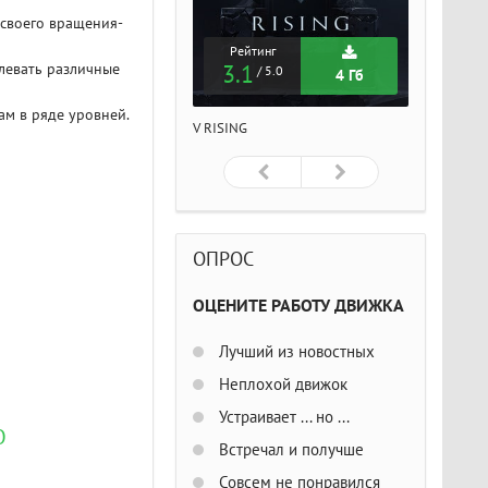
 своего вращения-
Рейтинг
Рейтинг
Рейтин
левать различные
3.1
3.1
3.1
/ 5.0
/ 5.0
/ 5
4 Гб
4 Гб
ам в ряде уровней.
ISING
V RISING
V RISING
ОПРОС
ОЦЕНИТЕ РАБОТУ ДВИЖКА
Лучший из новостных
Неплохой движок
Устраивает ... но ...
О
Встречал и получше
Совсем не понравился