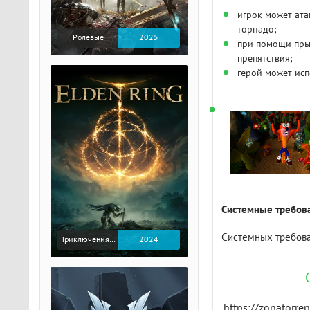
игрок может ат
торнадо;
Ролевые
2025
при помощи пры
препятствия;
герой может исп
Системные требова
Системных требова
Приключения / Экшен / Ролевые
2024
https://zonatorren