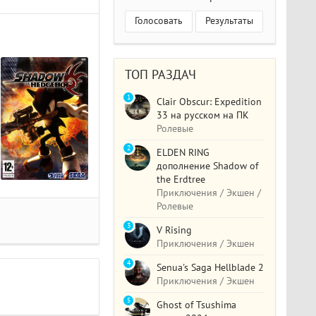
Голосовать
Результаты
ТОП РАЗДАЧ
1
Clair Obscur: Expedition
33 на русском на ПК
Ролевые
2
ELDEN RING
дополнение Shadow of
the Erdtree
Приключения / Экшен /
Ролевые
3
V Rising
Приключения / Экшен
4
Senua's Saga Hellblade 2
Приключения / Экшен
5
Ghost of Tsushima