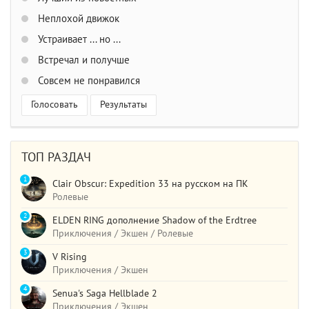
Неплохой движок
Устраивает ... но ...
Встречал и получше
Совсем не понравился
Голосовать
Результаты
ТОП РАЗДАЧ
1
Clair Obscur: Expedition 33 на русском на ПК
Ролевые
2
ELDEN RING дополнение Shadow of the Erdtree
Приключения / Экшен / Ролевые
3
V Rising
Приключения / Экшен
4
Senua's Saga Hellblade 2
Приключения / Экшен