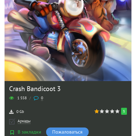
Crash Bandicoot 3
1 558
/
0
1
0 Gb
Аркады
В закладки
Пожаловаться