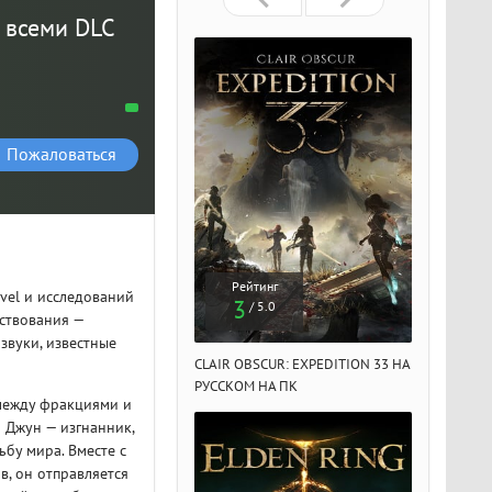
о всеми DLC
Пожаловаться
Рейтинг
Рейтинг
Рейтин
vel и исследований
3
3
3
/ 5.0
/ 5.0
/ 5.
ствования —
звуки, известные
IR OBSCUR: EXPEDITION 33 НА
CLAIR OBSCUR: EXPEDITION 33 НА
CLAIR OBSCU
ССКОМ НА ПК
РУССКОМ НА ПК
РУССКОМ НА
 между фракциями и
 Джун — изгнанник,
ьбу мира. Вместе с
, он отправляется