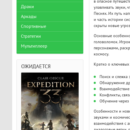
в опасное путешест
Драки
улавливать звуки, 
Песнях. Их путь на
Аркады
и часть истории си
скрыты новые угроз
Спортивные
Основные особеннос
Стратегии
головоломок. Игрок
Мультиплеер
персонажами, раскр
космосу.
Кратко о ключевых 
ОЖИДАЕТСЯ
Поиск и слежка 
Обнаружение др
Взаимодействие
Конфликты, связ
Обучение через 
Особенности и нов
звуками и космичес
взаимодействия с 
диалоговые ветки,