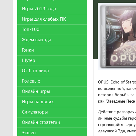
Игры 2019 года
Игры для слабых ПК
Топ-100
Ждем выхода
Гонки
Шутер
От 1-го лица
Ролевые
OPUS: Echo of Star
во вселенной, нап
Онлайн игры
история борьбы за
как "Звёздные Песни
Игры на двоих
Симуляторы
Действие разворачи
личные судьбы геро
Онлайн стратегии
стремящийся вернут
девушкой Эда, умею
Экшен