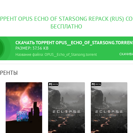
РРЕНТ OPUS ECHO OF STARSONG REPACK (RUS) С
БЕСПЛАТНО
СКАЧАТЬ
ТОРРЕНТ
OPUS__ECHO_OF_STARSONG.TORREN
РАЗМЕР: 37.56 KB
СКАЧИВ
Название файла: OPUS__Echo_of_Starsong.torrent
РРЕНТЫ