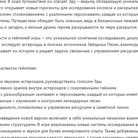
вие. В ходе путешествия он спасает Эду — ведьму, обладающую уника
что открывает новые горизонты для исследования космоса и раскрытия
полнен столкновениями с различными персонажами, каждая из которых
стемы. Путешествие обещает быть опасным, ведь в беззаконных межзв
ы и загадки, а личные драмы героев раскрываются по мере раскрытия 
ти и геймплей игры — это уникальное сочетание исследования, диало
 исследует астероиды в поисках источников Звёздных Песен, взаимоде
Рейтинг
ывает их истории и решает задачи, связанные с управлением ресурса
3
/ 5.0
65 ГБ
аспектах геймплея:
ELDEN RING ДОПОЛНЕНИЕ
EL
SHADOW OF THE ERDTREE
SH
за звуками астероидов, руководствуясь голосом Эды
евних храмов внутри астероидов с сокровенными тайнами
 с разнообразным экипажем и персонажами, каждый из которых имее
анные с изучением и контролем легендарных песен
диалоги, головоломки и управление ресурсами в сюжетной линии
овведения новой версии включают в себя уникальные механики взаим
кими структурами. В игре реализованы новые системы исследования 
анимациями и звуком для более иммерсивного опыта. Также добавлены
 раскрывающие прошлое каждого персонажа, а также расширены сюжет