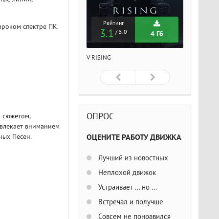
Рейтинг
Рейтинг
Рейтин
ироком спектре ПК.
3.1
3.1
3.1
/ 5.0
/ 5.0
/ 5
4 Гб
4 Гб
ISING
V RISING
V RISING
ОПРОС
м сюжетом,
ивлекает вниманием
ных Песен.
ОЦЕНИТЕ РАБОТУ ДВИЖКА
Лучший из новостных
Неплохой движок
Устраивает ... но ...
Встречал и получше
Совсем не понравился