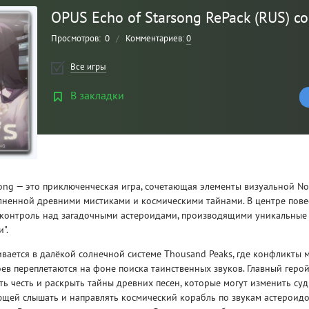
OPUS Echo of Starsong RePack (RUS) с
Просмотров:
0
/
Комментариев:
0
Все игры
В закладки
Рейтинг
song — это приключенческая игра, сочетающая элементы визуальной No
3
/ 5.0
олненной древними мистиками и космическими тайнами. В центре пове
 контроль над загадочными астероидами, производящими уникальные 
CLAIR OBSCUR: EXPEDITION 33 НА
CLA
".
РУССКОМ НА ПК
РУ
вается в далёкой солнечной системе Thousand Peaks, где конфликты
ев переплетаются на фоне поиска таинственных звуков. Главный герой
ь честь и раскрыть тайны древних песен, которые могут изменить суд
щей слышать и направлять космический корабль по звукам астероидов