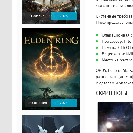
связанные с загадк
Системные требован
Ролевые
2025
Ниже представлены
Операционная си
Процессор: Inte
Память: 8 ГБ ОЗ
Видеокарта: NVI
Место на жестко
OPUS: Echo of Star
раскрывающим мифы
к деталям и увлека
СКРИНШОТЫ
Приключения / Экшен / Ролевые
2024