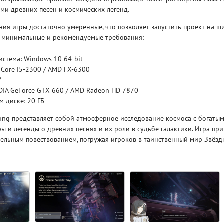
ами древних песен и космических легенд.
Рейтинг
ия игры достаточно умеренные, что позволяет запустить проект на ш
3.1
/ 5.0
4 Гб
 минимальные и рекомендуемые требования:
стема: Windows 10 64-bit
V RISING
V R
l Core i5-2300 / AMD FX-6300
У
DIA GeForce GTX 660 / AMD Radeon HD 7870
м диске: 20 ГБ
song представляет собой атмосферное исследование космоса с богаты
 и легенды о древних песнях и их роли в судьбе галактики. Игра пр
тельным повествованием, погружая игроков в таинственный мир Звёзд