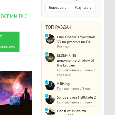
Голосовать
Результаты
О ВСЕМИ DLC
ТОП РАЗДАЧ
1
T
Clair Obscur: Expedition
33 на русском на ПК
Ролевые
АНИЙ:
1091
2
ELDEN RING
дополнение Shadow of
the Erdtree
Приключения / Экшен /
Ролевые
3
V Rising
Приключения / Экшен
4
Senua's Saga Hellblade 2
Приключения / Экшен
5
Ghost of Tsushima