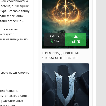
льной способностью
 легенд о Звёздных
 хранит свою тайну
ёздных регионах
тайн вселенной.
гов и лёгких
йствует с
Рейтинг
Рейтинг
Рейтин
ми и навигацией по
3
3
3
/ 5.0
/ 5.0
/ 5.
65 ГБ
65 ГБ
DEN RING ДОПОЛНЕНИЕ
ELDEN RING ДОПОЛНЕНИЕ
ELDEN RIN
ADOW OF THE ERDTREE
SHADOW OF THE ERDTREE
SHADOW OF 
т свою предысторию
одействия с
внутри астероидов и
 увлекательные
ные линии,