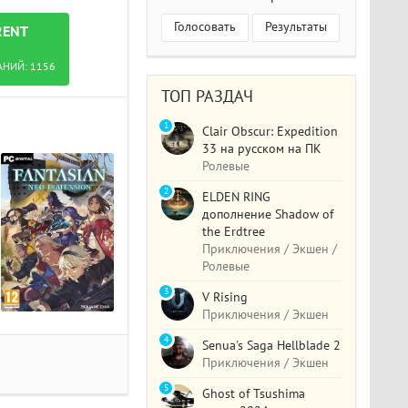
Голосовать
Результаты
RENT
АНИЙ:
1156
ТОП РАЗДАЧ
1
Clair Obscur: Expedition
33 на русском на ПК
Ролевые
2
ELDEN RING
дополнение Shadow of
the Erdtree
Приключения / Экшен /
Ролевые
3
V Rising
Приключения / Экшен
4
Senua's Saga Hellblade 2
Приключения / Экшен
5
Ghost of Tsushima