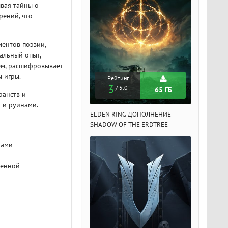
вая тайны о
рений, что
ментов поэзии,
альный опыт,
ем, расшифровывает
 игры.
Рейтинг
Рейтинг
Рейтин
3
3
3
/ 5.0
/ 5.0
/ 5.
65 ГБ
65 ГБ
ранств и
 и руинами.
DEN RING ДОПОЛНЕНИЕ
ELDEN RING ДОПОЛНЕНИЕ
ELDEN RIN
ADOW OF THE ERDTREE
SHADOW OF THE ERDTREE
SHADOW OF 
нами
ленной