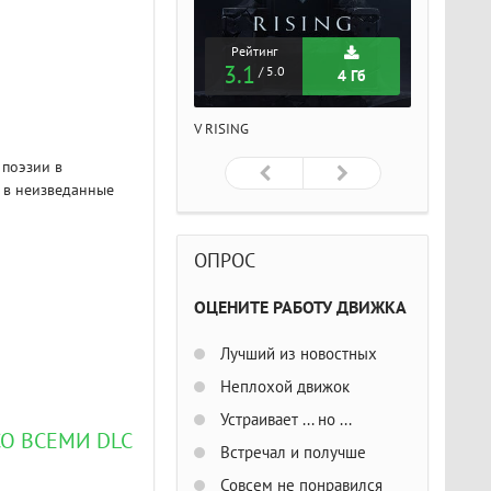
Рейтинг
Рейтинг
Рейтин
3.1
3.1
3.1
/ 5.0
/ 5.0
/ 5
4 Гб
4 Гб
ISING
V RISING
V RISING
 поэзии в
 в неизведанные
ОПРОС
ОЦЕНИТЕ РАБОТУ ДВИЖКА
Лучший из новостных
Неплохой движок
Устраивает ... но ...
СО ВСЕМИ DLC
Встречал и получше
Совсем не понравился