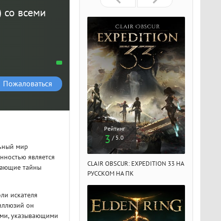
) со всеми
Пожаловаться
Рейтинг
Рейтинг
Рейтин
3
3
3
/ 5.0
/ 5.0
/ 5.
льный мир
нностью является
IR OBSCUR: EXPEDITION 33 НА
CLAIR OBSCUR: EXPEDITION 33 НА
CLAIR OBSCU
вающие тайны
ССКОМ НА ПК
РУССКОМ НА ПК
РУССКОМ НА
оли искателя
иллюзий он
ами, указывающими