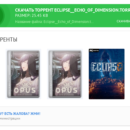
СКАЧАТЬ
ТОРРЕНТ
ECLIPSE__ECHO_OF_DIMENSION.TOR
РАЗМЕР: 25.45 KB
СКАЧИВ
Название файла: Eclipse__Echo_of_Dimension.torrent
РРЕНТЫ
? ЕСТЬ ЖАЛОБА? ЖМИ!
дминистрации