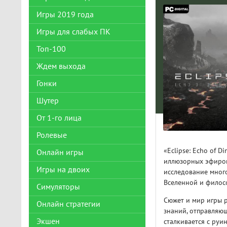
Игры 2019 года
Игры для слабых ПК
Топ-100
Ждем выхода
Гонки
Шутер
От 1-го лица
Ролевые
«Eclipse: Echo of 
Онлайн игры
иллюзорных эфиров
Игры на двоих
исследование мног
Вселенной и филос
Симуляторы
Сюжет и мир игры р
Онлайн стратегии
знаний, отправляющ
Экшен
сталкивается с ру