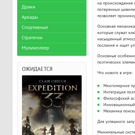
на происхождение и
Драки
потерянных цивили
позволяет проникну
Аркады
Основная механика 
Спортивные
которые служат клю
Стратегии
насыщенный атмосф
послания и ищет ул
Мультиплеер
Основные особенно
поэтических элеме
ОЖИДАЕТСЯ
Что нового в игре:
Многомерное пу
Интеграция поэ
Философский асп
Инновационный 
Механика поиск
Для успешного зап
Минимальные систе