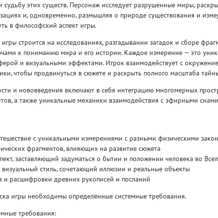
 судьбу этих существ. Персонаж исследует разрушенные миры, раскры
зациях и, одновременно, размышляя о природе существования и изме
ть в философский аспект игры.
игры строится на исследованиях, разгадывании загадок и сборе фраг
чами к пониманию мира и его истории. Каждое измерение — это уник
ерой и визуальными эффектами. Игрок взаимодействует с окружени
ики, чтобы продвинуться в сюжете и раскрыть полного масштаба тайны
Рейтинг
3
/ 5.0
65 ГБ
сти и нововведения включают в себя интеграцию многомерных прост
нтов, а также уникальные механики взаимодействия с эфирными снами
ELDEN RING ДОПОЛНЕНИЕ
EL
SHADOW OF THE ERDTREE
SH
тешествие с уникальными измерениями с разными физическими зако
тических фрагментов, влияющих на развитие сюжета
ект, заставляющий задуматься о бытии и положении человека во Все
визуальный стиль, сочетающий иллюзии и реальные объекты
а и расшифровки древних рукописей и посланий
уска игры необходимы определённые системные требования.
мные требования: