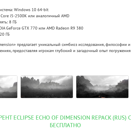
стема: Windows 10 64-bit
Рейтинг
l Core i5-2500K или аналогичный AMD
3.1
/ 5.0
4 Гб
ять: 8 ГБ
DIA GeForce GTX 770 или AMD Radeon R9 380
 20 ГБ
V RISING
V R
Dimension» предлагает уникальный симбиоз исследования, философии и
ениях, предоставляя игрокам глубокий и загадочный опыт погружения
РЕНТ ECLIPSE ECHO OF DIMENSION REPACK (RUS) 
БЕСПЛАТНО