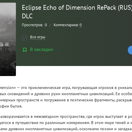
Eclipse Echo of Dimension RePack (RUS
DLC
Просмотров:
0
/
Комментариев:
0
Все игры
В закладки
Рейтинг
3
/ 5.0
Dimension» — это приключенческая игра, погружающая игроков в уника
ых сновидений и древних руин инопланетных цивилизаций. Ее особе
CLAIR OBSCUR: EXPEDITION 33 НА
CLA
омерных пространств и погружение в поэтические фрагменты, раскры
РУССКОМ НА ПК
РУ
офии бытия.
азворачивается в межзвёздном пространстве, где игрок выступает в р
егося в путешествие по различным измерениям. В этом мире теней и 
инами древних инопланетных цивилизаций, осколками поэзии и загадк