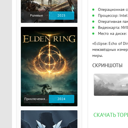
Операционная си
Процессор: Inte
Ролевые
2025
Оперативная пам
Видеокарта: NVI
Место на диске:
«Eclipse: Echo of 
межзвёздных измер
миры.
СКРИНШОТЫ
Приключения / Экшен / Ролевые
2024
СКАЧАТЬ ТОР