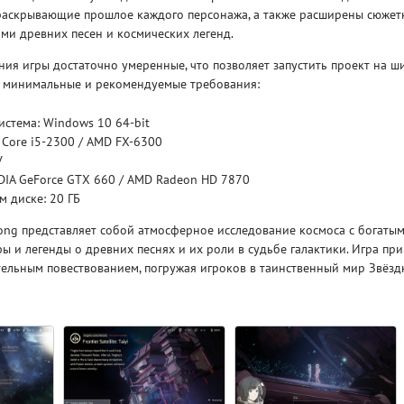
 раскрывающие прошлое каждого персонажа, а также расширены сюжет
ами древних песен и космических легенд.
Рейтинг
3.1
/ 5.0
4 Гб
ия игры достаточно умеренные, что позволяет запустить проект на ш
 минимальные и рекомендуемые требования:
V RISING
V R
стема: Windows 10 64-bit
l Core i5-2300 / AMD FX-6300
У
DIA GeForce GTX 660 / AMD Radeon HD 7870
м диске: 20 ГБ
song представляет собой атмосферное исследование космоса с богаты
 и легенды о древних песнях и их роли в судьбе галактики. Игра пр
тельным повествованием, погружая игроков в таинственный мир Звёзд