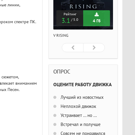
ные линии,
Рейтинг
Рейтинг
Рейтин
3.1
3.1
3.1
/ 5.0
/ 5.0
/ 5
4 Гб
4 Гб
ироком спектре ПК.
ISING
V RISING
V RISING
ОПРОС
м сюжетом,
ивлекает вниманием
ОЦЕНИТЕ РАБОТУ ДВИЖКА
ных Песен.
Лучший из новостных
Неплохой движок
Устраивает ... но ...
Встречал и получше
Совсем не понравился