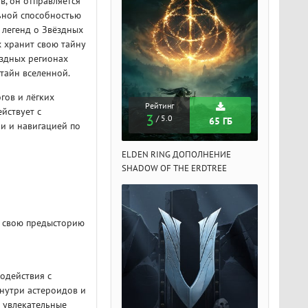
, он отправляется
льной способностью
 легенд о Звёздных
 хранит свою тайну
ёздных регионах
тайн вселенной.
гов и лёгких
Рейтинг
Рейтинг
Рейтин
йствует с
3
3
3
/ 5.0
/ 5.0
/ 5.
65 ГБ
65 ГБ
ми и навигацией по
DEN RING ДОПОЛНЕНИЕ
ELDEN RING ДОПОЛНЕНИЕ
ELDEN RIN
ADOW OF THE ERDTREE
SHADOW OF THE ERDTREE
SHADOW OF 
т свою предысторию
одействия с
внутри астероидов и
 увлекательные