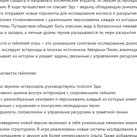
щей слышать и направлять космический корабль по звукам астероидов
вие. В ходе путешествия он спасает Эду — ведьму, обладающую уника
что открывает новые горизонты для исследования космоса и раскрытия
полнен столкновениями с различными персонажами, каждая из которых
стемы. Путешествие обещает быть опасным, ведь в беззаконных межзв
ы и загадки, а личные драмы героев раскрываются по мере раскрытия 
ти и геймплей игры — это уникальное сочетание исследования, диало
Рейтинг
 исследует астероиды в поисках источников Звёздных Песен, взаимоде
3
/ 5.0
65 ГБ
ывает их истории и решает задачи, связанные с управлением ресурса
ELDEN RING ДОПОЛНЕНИЕ
EL
аспектах геймплея:
SHADOW OF THE ERDTREE
SH
за звуками астероидов, руководствуясь голосом Эды
евних храмов внутри астероидов с сокровенными тайнами
 с разнообразным экипажем и персонажами, каждый из которых имее
анные с изучением и контролем легендарных песен
диалоги, головоломки и управление ресурсами в сюжетной линии
овведения новой версии включают в себя уникальные механики взаим
кими структурами. В игре реализованы новые системы исследования 
анимациями и звуком для более иммерсивного опыта. Также добавлены