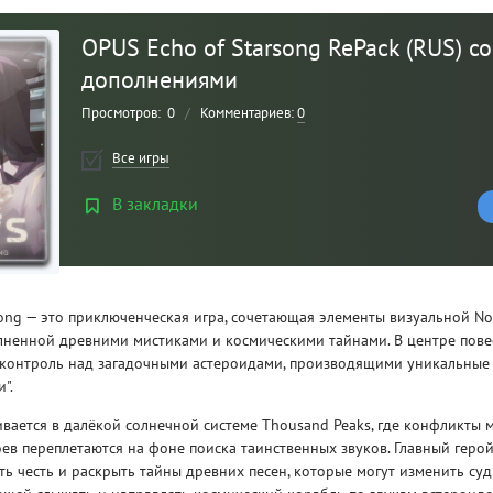
OPUS Echo of Starsong RePack (RUS) с
дополнениями
Просмотров:
0
/
Комментариев:
0
Все игры
В закладки
Рейтинг
3
/ 5.0
song — это приключенческая игра, сочетающая элементы визуальной No
олненной древними мистиками и космическими тайнами. В центре пове
 контроль над загадочными астероидами, производящими уникальные 
CLAIR OBSCUR: EXPEDITION 33 НА
CLA
".
РУССКОМ НА ПК
РУ
вается в далёкой солнечной системе Thousand Peaks, где конфликты
ев переплетаются на фоне поиска таинственных звуков. Главный герой
ь честь и раскрыть тайны древних песен, которые могут изменить суд