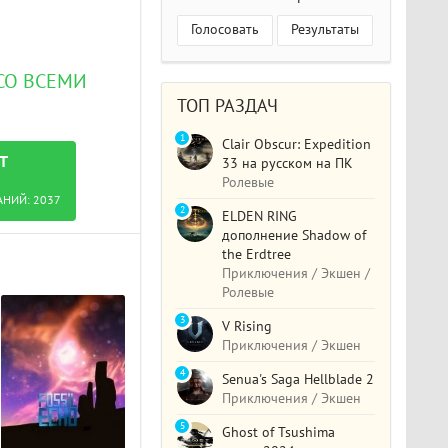
Голосовать
Результаты
 СО ВСЕМИ
ТОП РАЗДАЧ
1
Clair Obscur: Expedition
T
33 на русском на ПК
Ролевые
АНИЙ:
2037
2
ELDEN RING
дополнение Shadow of
the Erdtree
Приключения / Экшен /
Ролевые
3
V Rising
Приключения / Экшен
4
Senua's Saga Hellblade 2
Приключения / Экшен
5
Ghost of Tsushima