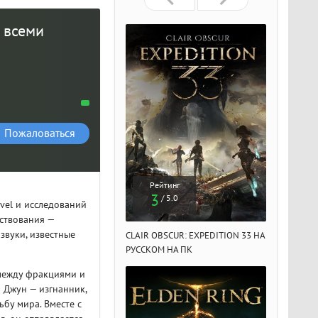
о всеми
Пожаловаться
Рейтинг
Рейтинг
Рейтин
3
3
3
/ 5.0
/ 5.0
/ 5.
vel и исследований
ствования —
звуки, известные
IR OBSCUR: EXPEDITION 33 НА
CLAIR OBSCUR: EXPEDITION 33 НА
CLAIR OBSCU
ССКОМ НА ПК
РУССКОМ НА ПК
РУССКОМ НА
 между фракциями и
 Джун — изгнанник,
ьбу мира. Вместе с