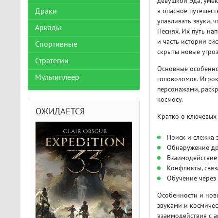
девушкой Эда, умею
Драки
в опасное путешест
улавливать звуки, 
Аркады
Песнях. Их путь на
и часть истории си
Спортивные
скрыты новые угроз
Стратегии
Основные особеннос
Мультиплеер
головоломок. Игрок
персонажами, раскр
космосу.
ОЖИДАЕТСЯ
Кратко о ключевых 
Поиск и слежка 
Обнаружение др
Взаимодействие
Конфликты, связ
Обучение через 
Особенности и нов
звуками и космичес
взаимодействия с 