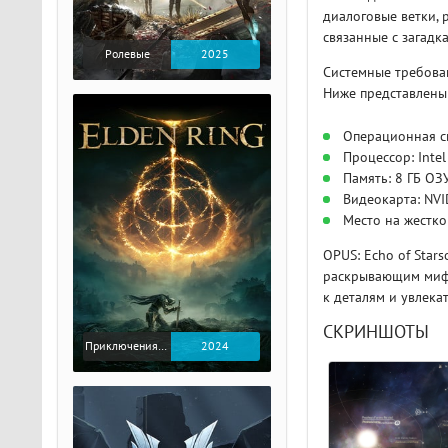
диалоговые ветки,
связанные с загадк
Ролевые
2025
Системные требован
Ниже представлены
Операционная си
Процессор: Inte
Память: 8 ГБ ОЗ
Видеокарта: NVI
Место на жестко
OPUS: Echo of Star
раскрывающим мифы
к деталям и увлека
СКРИНШОТЫ
Приключения / Экшен / Ролевые
2024