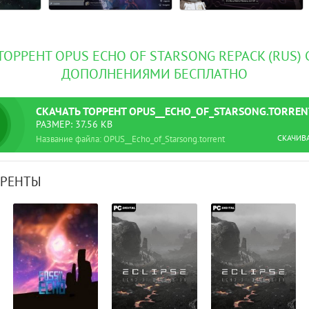
ТОРРЕНТ OPUS ECHO OF STARSONG REPACK (RUS)
ДОПОЛНЕНИЯМИ БЕСПЛАТНО
СКАЧАТЬ
ТОРРЕНТ
OPUS__ECHO_OF_STARSONG.TORREN
РАЗМЕР: 37.56 KB
СКАЧИВ
Название файла: OPUS__Echo_of_Starsong.torrent
РРЕНТЫ